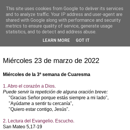
This site uses cookies from Google to deliver its services
Oración personal
and to analyze traffic. Your IP address and user-agent are
shared with Google along with performance and security
metrics to ensure quality of service, generate usage
con el Evangelio de cada día
statistics, and to detect and address abuse.
LEARN MORE
GOT IT
▼
miércoles, 23 de marzo de 2022
Miércoles 23 de marzo de 2022
Miércoles de la 3ª semana de Cuaresma
1. Abro el corazón a Dios.
Puede servir la repetición de alguna oración breve:
"Gracias Señor porque estás siempre a mi lado",
"Ayúdame a sentir tu cercanía",
"Quiero estar contigo, Jesús".
2. Lectura del Evangelio. Escucho.
San Mateo 5,17-19