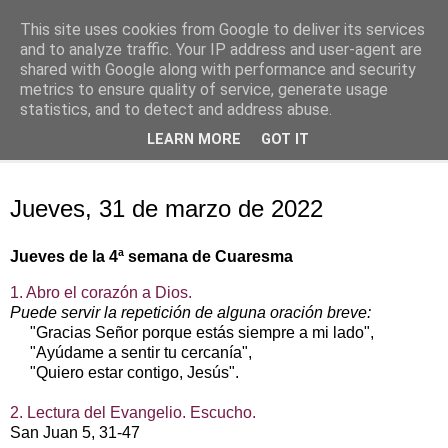
This site uses cookies from Google to deliver its services
Oración personal
and to analyze traffic. Your IP address and user-agent are
shared with Google along with performance and security
metrics to ensure quality of service, generate usage
con el Evangelio de cada día
statistics, and to detect and address abuse.
LEARN MORE
GOT IT
▼
jueves, 31 de marzo de 2022
Jueves, 31 de marzo de 2022
Jueves de la 4ª semana de Cuaresma
1. Abro el corazón a Dios.
Puede servir la repetición de alguna oración breve:
"Gracias Señor porque estás siempre a mi lado",
"Ayúdame a sentir tu cercanía",
"Quiero estar contigo, Jesús".
2. Lectura del Evangelio. Escucho.
San Juan 5, 31‑47