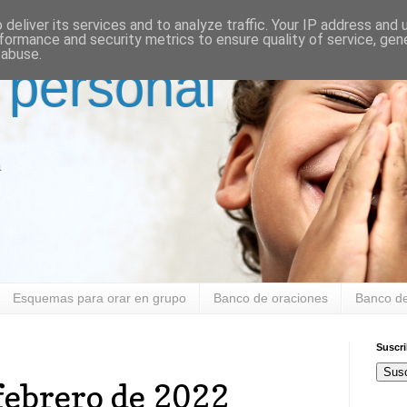
deliver its services and to analyze traffic. Your IP address and
formance and security metrics to ensure quality of service, ge
 abuse.
 personal
a
Esquemas para orar en grupo
Banco de oraciones
Banco de
Suscr
Susc
 febrero de 2022