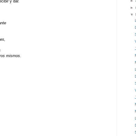
►
ibir y dar.
►
▼
ante
es,
s
tros mismos.