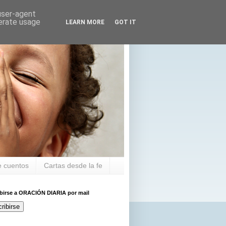
 user-agent
nerate usage
LEARN MORE
GOT IT
 cuentos
Cartas desde la fe
ibirse a ORACIÓN DIARIA por mail
ribirse