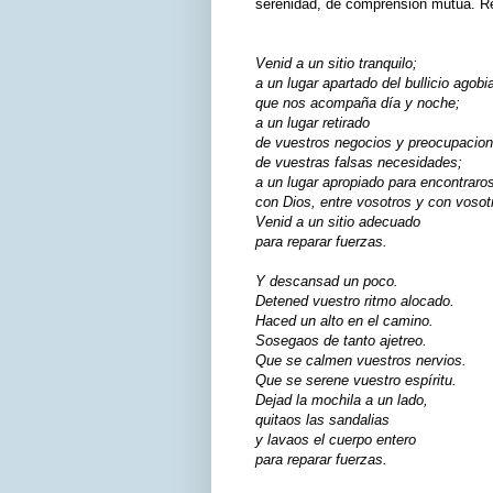
serenidad, de comprensión mutua. Rec
Venid a un sitio tranquilo;
a un lugar apartado del bullicio agobi
que nos acompaña día y noche;
a un lugar retirado
de vuestros negocios y preocupacion
de vuestras falsas necesidades;
a un lugar apropiado para encontraro
con Dios, entre vosotros y con voso
Venid a un sitio adecuado
para reparar fuerzas.
Y descansad un poco.
Detened vuestro ritmo alocado.
Haced un alto en el camino.
Sosegaos de tanto ajetreo.
Que se calmen vuestros nervios.
Que se serene vuestro espíritu.
Dejad la mochila a un lado,
quitaos las sandalias
y lavaos el cuerpo entero
para reparar fuerzas.