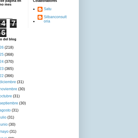
 de página en
Colaboradores
imo mes
Satu
Silbanconsult
4
7
oria
6
o del blog
26
(218)
25
(368)
24
(370)
23
(365)
22
(366)
diciembre
(31)
noviembre
(30)
octubre
(31)
septiembre
(30)
agosto
(31)
julio
(31)
junio
(30)
mayo
(31)