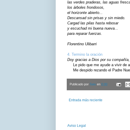
las verdes praderas, las aguas fresc
los árboles frondosos,
el horizonte abierto...
Descansad sin prisas y sin miedo.
Cargad las pilas hasta rebosar
y escuchad mi buena nueva...
para reparar fuerzas.
Florentino Ulibarri
4. Termino la oración
Doy gracias a Dios por su compañía, 
Le pido que me ayude a vivir de ac
Me despido rezando el Padre Nuest
Publicado por
Satu
en
0:00
Entrada más reciente
Aviso Legal