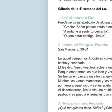
Sábado de la 4ª semana del t.o.
1. Abro el corazón a Dios.
Puede servir la repetición de alguna 
"Gracias Señor porque estás siemp
"Ayúdame a sentir tu cercanía",
"Quiero estar contigo, Jesús".
2. Lectura del Evangelio. Escucho.
San Marcos 6, 30-34
En aquel tiempo, los Apóstoles volvi
hecho y enseñado.
El les dijo: Venid vosotros solos a un
Porque eran tantos los que iban y ve
Se fueron en barca a un sitio tranquil
Muchos los vieron marcharse y los re
por tierra a aquel sitio y se les adela
Al desembarcar, Jesús vio una multit
pastor; y se puso a enseñarles con 
3. Reflexiono y rezo. Respondo.
¿Qué me quieres decir, Señor? ¿Cómo