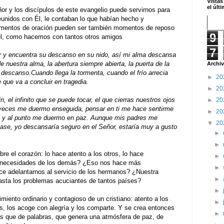
Vistas
el últ
ñor y los discípulos de este evangelio puede servirnos para
Reunidos con Él, le contaban lo que habían hecho y
mentos de oración pueden ser también momentos de reposo
9
 él, como hacemos con tantos otros amigos
7
r y encuentra su descanso en su nido, así mi alma descansa
e nuestra alma, la abertura siempre abierta, la puerta de la
Archiv
 descanso.Cuando llega la tormenta, cuando el frío arrecia
►
20
e que va a concluir en tragedia.
►
20
in, el infinito que se puede tocar, el que cierras nuestros ojos
►
20
veces me duermo enseguida, pensar en ti me hace sentirme
►
20
e, y al punto me duermo en paz. Aunque mis padres me
▼
20
ase, yo descansaría seguro en el Señor, estaría muy a gusto
►
►
bre el corazón: lo hace atento a los otros, lo hace
►
 necesidades de los demás? ¿Eso nos hace más
►
hace adelantarnos al servicio de los hermanos? ¿Nuestra
►
sta los problemas acuciantes de tantos países?
►
imiento ordinario y contagioso de un cristiano: atento a los
►
os, los acoge con alegría y los comparte. Y se crea entonces
►
ás que de palabras, que genera una atmósfera de paz, de