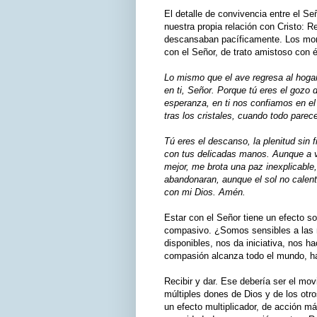
El detalle de convivencia entre el Se
nuestra propia relación con Cristo: 
descansaban pacíficamente. Los mo
con el Señor, de trato amistoso con
Lo mismo que el ave regresa al hoga
en ti, Señor. Porque tú eres el gozo d
esperanza, en ti nos confiamos en el
tras los cristales, cuando todo parec
Tú eres el descanso, la plenitud sin f
con tus delicadas manos. Aunque a 
mejor, me brota una paz inexplicabl
abandonaran, aunque el sol no calent
con mi Dios. Amén.
Estar con el Señor tiene un efecto so
compasivo. ¿Somos sensibles a las
disponibles, nos da iniciativa, nos 
compasión alcanza todo el mundo, ha
Recibir y dar. Ese debería ser el mov
múltiples dones de Dios y de los otr
un efecto multiplicador, de acción m