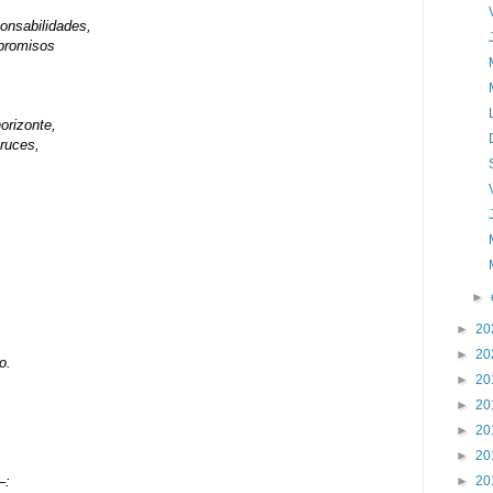
ponsabilidades,
mpromisos
horizonte,
cruces,
►
►
20
►
20
o.
►
20
►
20
►
20
►
20
►
20
–: