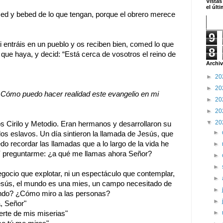
Vistas
el últ
d y bebed de lo que tengan, porque el obrero merece
9
entráis en un pueblo y os reciben bien, comed lo que
8
que haya, y decid: “Está cerca de vosotros el reino de
Archiv
►
20
►
20
Cómo puedo hacer realidad este evangelio en mi
►
20
►
20
▼
20
os Cirilo y Metodio. Eran hermanos y desarrollaron su
►
los eslavos. Un día sintieron la llamada de Jesús, que
do recordar las llamadas que a lo largo de la vida he
►
. Y preguntarme: ¿a qué me llamas ahora Señor?
►
►
ocio que explotar, ni un espectáculo que contemplar,
►
 Jesús, el mundo es una mies, un campo necesitado de
►
ndo? ¿Cómo miro a las personas?
►
, Señor"
►
te de mis miserias"