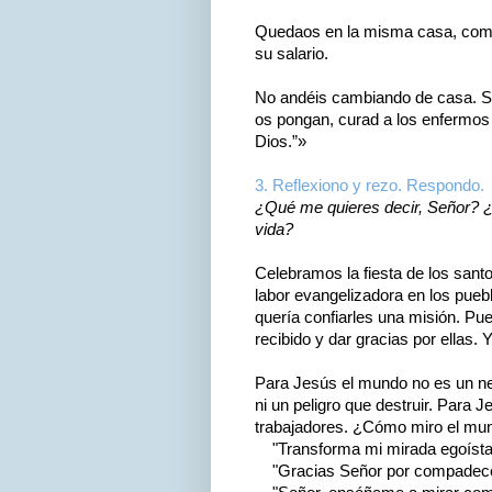
Quedaos en la misma casa, come
su salario.
No andéis cambiando de casa. Si 
os pongan, curad a los enfermos 
Dios.”»
3. Reflexiono y rezo. Respondo.
¿Qué me quieres decir, Señor? ¿
vida?
Celebramos la fiesta de los sant
labor evangelizadora en los pueb
quería confiarles una misión. Pue
recibido y dar gracias por ellas
Para Jesús el mundo no es un neg
ni un peligro que destruir. Para
trabajadores. ¿Cómo miro el mu
"Transforma mi mirada egoísta
"Gracias Señor por compadecer