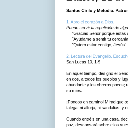
Santos Cirilo y Metodio. Patr
1. Abro el corazón a Dios.
Puede servir la repetición de alg
"Gracias Señor porque estás si
"Ayúdame a sentir tu cercanía
"Quiero estar contigo, Jesús".
2. Lectura del Evangelio. Escuch
San Lucas 10, 1-9
En aquel tiempo, designó el Seño
en dos, a todos los pueblos y lug
abundante y los obreros pocos; 
su mies.
¡Poneos en camino! Mirad que o
talega, ni alforja, ni sandalias; 
Cuando entréis en una casa, decid
paz, descansará sobre ellos vuest