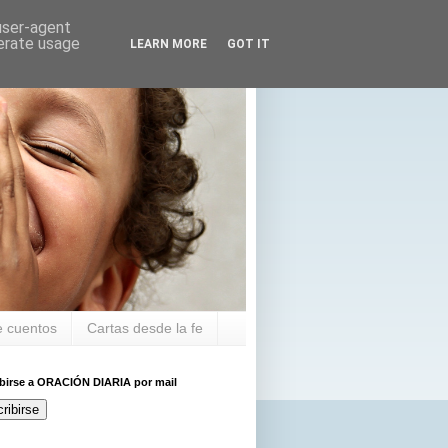
 user-agent
nerate usage
LEARN MORE
GOT IT
 cuentos
Cartas desde la fe
ibirse a ORACIÓN DIARIA por mail
ribirse