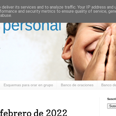
deliver its services and to analyze traffic. Your IP address and
formance and security metrics to ensure quality of service, ge
 abuse.
 personal
a
Esquemas para orar en grupo
Banco de oraciones
Banco de
Suscr
Susc
 febrero de 2022