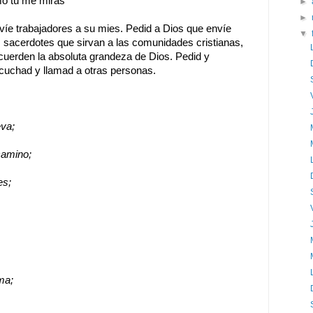
o tú me miras"
►
►
víe trabajadores a su mies. Pedid a Dios que envíe
▼
 sacerdotes que sirvan a las comunidades cristianas,
ecuerden la absoluta grandeza de Dios. Pedid y
cuchad y llamad a otras personas.
eva;
camino;
es;
ma;