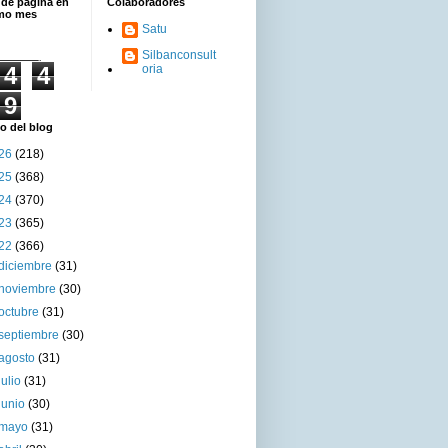
 de página en
Colaboradores
imo mes
Satu
Silbanconsult
4
4
oria
9
o del blog
26
(218)
25
(368)
24
(370)
23
(365)
22
(366)
diciembre
(31)
noviembre
(30)
octubre
(31)
septiembre
(30)
agosto
(31)
julio
(31)
junio
(30)
mayo
(31)