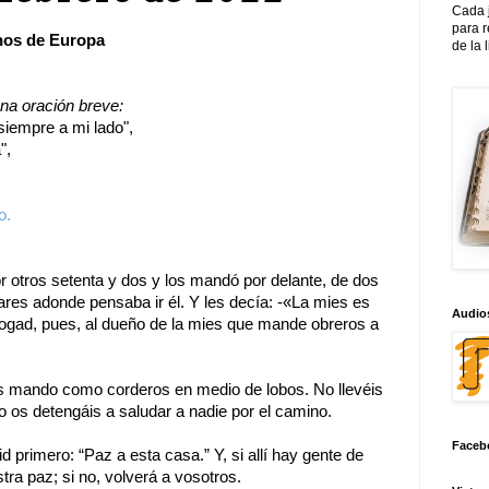
Cada 
para 
onos de Europa
de la 
una oración breve:
empre a mi lado",
",
o.
r otros setenta y dos y los mandó por delante, de dos
ares adonde pensaba ir él. Y les decía: -«La mies es
Audios
rogad, pues, al dueño de la mies que mande obreros a
s mando como corderos en medio de lobos. No llevéis
y no os detengáis a saludar a nadie por el camino.
Faceb
 primero: “Paz a esta casa.” Y, si allí hay gente de
ra paz; si no, volverá a vosotros.