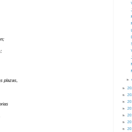
en;
;
►
as plazas,
►
20
►
20
►
20
orias
►
20
►
20
.
►
20
►
20