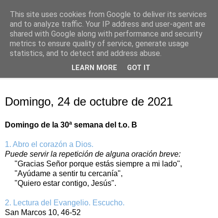
This site uses cookies from Google to deliver its services
Oración personal
and to analyze traffic. Your IP address and user-agent are
shared with Google along with performance and security
metrics to ensure quality of service, generate usage
con el Evangelio de cada día
statistics, and to detect and address abuse.
LEARN MORE
GOT IT
▼
domingo, 24 de octubre de 2021
Domingo, 24 de octubre de 2021
Domingo de la 30ª semana del t.o. B
1. Abro el corazón a Dios.
Puede servir la repetición de alguna oración breve:
"Gracias Señor porque estás siempre a mi lado",
"Ayúdame a sentir tu cercanía",
"Quiero estar contigo, Jesús".
2. Lectura del Evangelio. Escucho.
San Marcos 10, 46-52