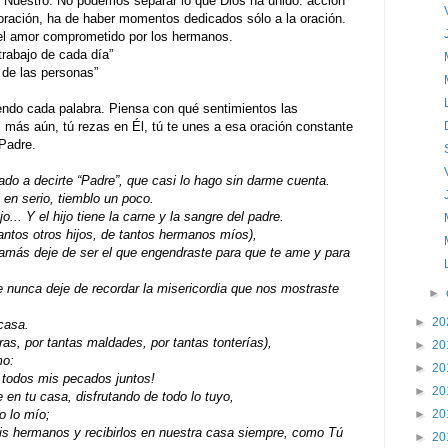
e Nuestro. No podemos separar lo que Dios ha unido: acción
 oración, ha de haber momentos dedicados sólo a la oración.
n el amor comprometido por los hermanos.
rabajo de cada día”
 de las personas”
endo cada palabra. Piensa con qué sentimientos las
, más aún, tú rezas en Él, tú te unes a esa oración constante
Padre.
do a decirte “Padre”, que casi lo hago sin darme cuenta.
en serio, tiemblo un poco.
o... Y el hijo tiene la carne y la sangre del padre.
antos otros hijos, de tantos hermanos míos),
jamás deje de ser el que engendraste para que te ame y para
e nunca deje de recordar la misericordia que nos mostraste
►
►
20
casa.
uras, por tantas maldades, por tantas tonterías),
►
20
mo:
►
20
todos mis pecados juntos!
►
20
e en tu casa, disfrutando de todo lo tuyo,
►
20
o lo mío;
s hermanos y recibirlos en nuestra casa siempre, como Tú
►
20