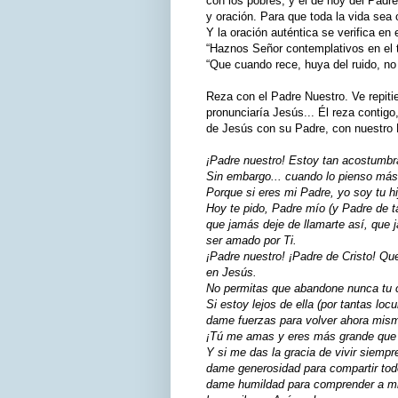
con los pobres; y el de hoy del Padr
y oración. Para que toda la vida sea
Y la oración auténtica se verifica e
“Haznos Señor contemplativos en el t
“Que cuando rece, huya del ruido, no
Reza con el Padre Nuestro. Ve repiti
pronunciaría Jesús... Él reza contigo
de Jesús con su Padre, con nuestro 
¡Padre nuestro! Estoy tan acostumbra
Sin embargo... cuando lo pienso más 
Porque si eres mi Padre, yo soy tu hij
Hoy te pido, Padre mío (y Padre de t
que jamás deje de llamarte así, que 
ser amado por Ti.
¡Padre nuestro! ¡Padre de Cristo! Qu
en Jesús.
No permitas que abandone nunca tu 
Si estoy lejos de ella (por tantas loc
dame fuerzas para volver ahora mis
¡Tú me amas y eres más grande que 
Y si me das la gracia de vivir siempr
dame generosidad para compartir tod
dame humildad para comprender a mi