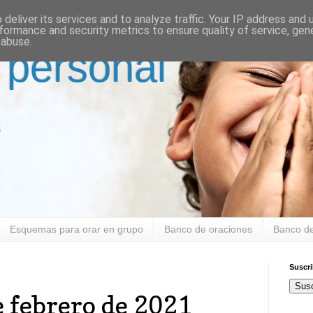
deliver its services and to analyze traffic. Your IP address and
formance and security metrics to ensure quality of service, ge
 abuse.
 personal
a
Esquemas para orar en grupo
Banco de oraciones
Banco de
Suscr
Susc
e febrero de 2021