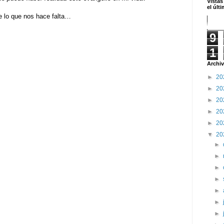
Vistas
el últ
e lo que nos hace falta…
9
1
Archiv
►
20
►
20
►
20
►
20
►
20
▼
20
►
►
►
►
►
►
►