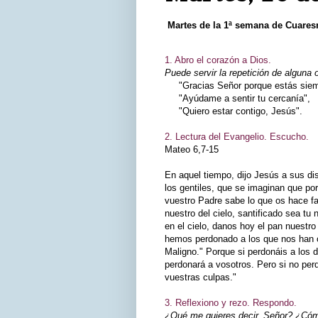
Martes de la 1ª semana de Cuare
1. Abro el corazón a Dios.
Puede servir la repetición de alguna 
"Gracias Señor porque estás siemp
"Ayúdame a sentir tu cercanía",
"Quiero estar contigo, Jesús".
2. Lectura del Evangelio. Escucho.
Mateo 6,7-15
En aquel tiempo, dijo Jesús a sus d
los gentiles, que se imaginan que po
vuestro Padre sabe lo que os hace fa
nuestro del cielo, santificado sea tu
en el cielo, danos hoy el pan nuestr
hemos perdonado a los que nos han of
Maligno." Porque si perdonáis a los 
perdonará a vosotros. Pero si no pe
vuestras culpas."
3. Reflexiono y rezo. Respondo.
¿Qué me quieres decir, Señor? ¿Cómo