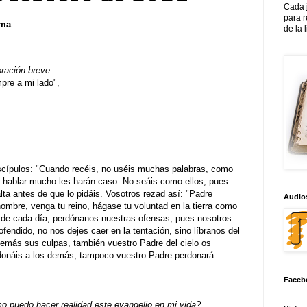
Cada 
para 
sma
de la 
oración breve:
re a mi lado",
iscípulos: "Cuando recéis, no uséis muchas palabras, como
r hablar mucho les harán caso. No seáis como ellos, pues
lta antes de que lo pidáis. Vosotros rezad así: "Padre
Audios
 nombre, venga tu reino, hágase tu voluntad en la tierra como
o de cada día, perdónanos nuestras ofensas, pues nosotros
endido, no nos dejes caer en la tentación, sino líbranos del
demás sus culpas, también vuestro Padre del cielo os
rdonáis a los demás, tampoco vuestro Padre perdonará
Faceb
 puedo hacer realidad este evangelio en mi vida?