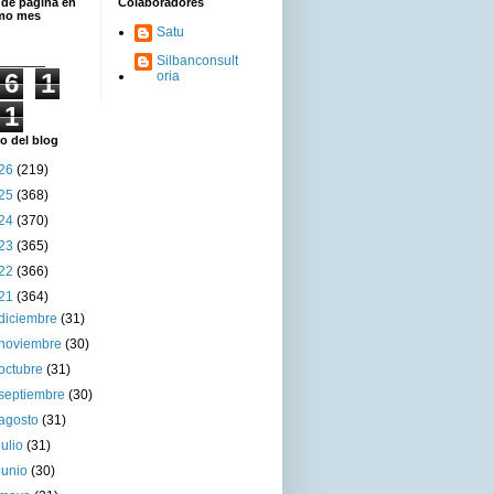
 de página en
Colaboradores
imo mes
Satu
Silbanconsult
6
1
oria
1
o del blog
26
(219)
25
(368)
24
(370)
23
(365)
22
(366)
21
(364)
diciembre
(31)
noviembre
(30)
octubre
(31)
septiembre
(30)
agosto
(31)
julio
(31)
junio
(30)