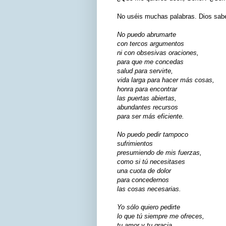
No uséis muchas palabras. Dios sab
No puedo abrumarte
con tercos argumentos
ni con obsesivas oraciones,
para que me concedas
salud para servirte,
vida larga para hacer más cosas,
honra para encontrar
las puertas abiertas,
abundantes recursos
para ser más eficiente.
No puedo pedir tampoco
sufrimientos
presumiendo de mis fuerzas,
como si tú necesitases
una cuota de dolor
para concedernos
las cosas necesarias.
Yo sólo quiero pedirte
lo que tú siempre me ofreces,
tu amor y tu gracia