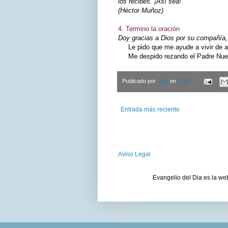
los recibes. ¡Así sea!
(Héctor Muñoz)
4. Termino la oración
Doy gracias a Dios por su compañía, 
Le pido que me ayude a vivir de ac
Me despido rezando el Padre Nuest
Publicado por
Satu
en
0:00
Entrada más reciente
Aviso Legal
Evangelio del Dia es la we