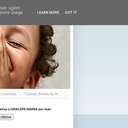
 user-agent
nerate usage
LEARN MORE
GOT IT
 cuentos
Cartas desde la fe
ibirse a ORACIÓN DIARIA por mail
ribirse