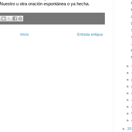
estro u otra oración espontánea o ya hecha.
Inicio
Entrada antigua
►
►
►
►
►
►
►
►
►
►
20