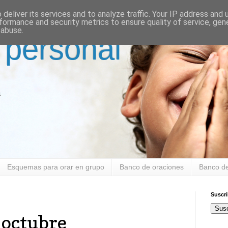
deliver its services and to analyze traffic. Your IP address and
formance and security metrics to ensure quality of service, ge
 abuse.
 personal
a
Esquemas para orar en grupo
Banco de oraciones
Banco de
Suscr
Susc
 octubre