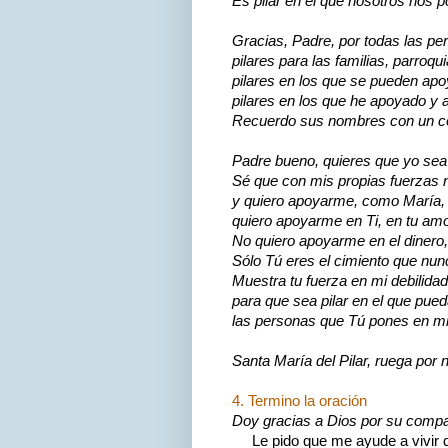
Es pilar en el que nosotros nos 
Gracias, Padre, por todas las pe
pilares para las familias, parroq
pilares en los que se pueden apo
pilares en los que he apoyado y 
Recuerdo sus nombres con un cora
Padre bueno, quieres que yo sea 
Sé que con mis propias fuerzas n
y quiero apoyarme, como María, 
quiero apoyarme en Ti, en tu amor
No quiero apoyarme en el dinero, 
Sólo Tú eres el cimiento que nu
Muestra tu fuerza en mi debilida
para que sea pilar en el que pu
las personas que Tú pones en m
Santa María del Pilar, ruega por 
4. Termino la oración
Doy gracias a Dios por su compañ
Le pido que me ayude a vivir d