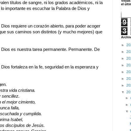
Vistas
len títulos de sangre, ni los grados académicos, ni la
el últ
 lo importante es escuchar la Palabra de Dios y
9
 Dios requiere un corazón abierto, para poder acoger
3
 que sus caminos son distintos (y mucho mejores) que
Archiv
►
20
e Dios es nuestra tarea permanente. Permanente. De
►
20
►
20
►
20
 Dios fortaleza en la fe, seguridad en la esperanza y
►
20
►
20
gen.
►
20
stra vida cristiana.
▼
20
 sencillez.
►
 el mejor cimiento,
►
unca falla,
▼
 escuchada y cumplida.
prima Isabel,
os discípulos de Jesús.