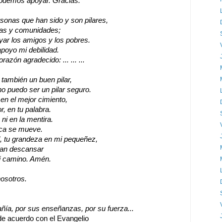
podemos apoyar. Gracias.
rsonas que han sido y son pilares,
uias y comunidades;
yar los amigos y los pobres.
apoyo mi debilidad.
zón agradecido: ... ... ...
también un buen pilar,
o puedo ser un pilar seguro.
en el mejor cimiento,
, en tu palabra.
ni en la mentira.
nca se mueve.
d, tu grandeza en mi pequeñez,
edan descansar
i camino. Amén.
nosotros.
ía, por sus enseñanzas, por su fuerza...
e acuerdo con el Evangelio