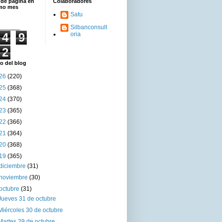
 de página en
Colaboradores
imo mes
Satu
Silbanconsult
4
9
oria
2
o del blog
26
(220)
25
(368)
24
(370)
23
(365)
22
(366)
21
(364)
20
(368)
19
(365)
diciembre
(31)
noviembre
(30)
octubre
(31)
Jueves 31 de octubre
Miércoles 30 de octubre
Martes 29 de octubre