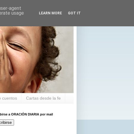
 user-agent
nerate usage
LEARN MORE
GOT IT
 cuentos
Cartas desde la fe
ibirse a ORACIÓN DIARIA por mail
ribirse