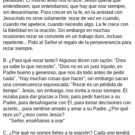
parábola? El mismo texto nos lo dice: Jesús quería que
entendiesen, que entendamos, que hay que orar siempre,
sin desanimarse. Para crecer en la fe, en la amistad con
Jesucristo no sirve solamente rezar de vez en cuando,
cuando me apetece, cuando necesito algo. La fe crece con
la fidelidad en la oración. Sin embargo en muchas
ocasiones rezar se convierte en un trabajo duro, incluso
repelente... Pido al Señor el regalo de la perseverancia para
rezar siempre.
B. ¿Para qué rezar tanto? Algunos dicen con razón: "Dios
ya sabe lo que necesito", "Dios no es un juez injusto, es
Padre bueno y generoso, que nos da todo antes de pedir
nada", "Hay muchas cosas que hacer"; sin embargo sacan
una consecuencia equivocada: "Rezar es un pérdida de
tiempo". Jesús, sin embargo, nos invita a rezar siempre. Él
rezaba para dar gracias a Dios, para pedir fuerzas a su
Padre, para desahogarse con Él, para tomar decisiones con
acierto... para sentirse amado y amar a su Padre. ¿Por qué
rezo yo? ¿rezo como Jesús?
"Señor, enséñanos a orar"
C. ¿Por qué no somos fieles a la oración? Cada uno tendrá