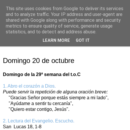
This site uses cookies from Google to deliver its services
Oración personal
and to analyze traffic. Your IP address and user-agent are
shared with Google along with performance and security
metrics to ensure quality of service, generate usage
con el Evangelio de cada día
statistics, and to detect and address abuse.
LEARN MORE
GOT IT
▼
domingo, 20 de octubre de 2019
Domingo 20 de octubre
Domingo de la 29ª semana del t.o.C
1. Abro el corazón a Dios.
Puede servir la repetición de alguna oración breve:
"Gracias Señor porque estás siempre a mi lado",
"Ayúdame a sentir tu cercanía",
"Quiero estar contigo, Jesús".
2. Lectura del Evangelio. Escucho.
San Lucas 18, 1-8