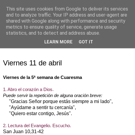
This site uses cookies from Google to deliver its services
Oración personal
and to analyze traffic. Your IP address and user-agent are
shared with Google along with performance and security
metrics to ensure quality of service, generate usage
con el Evangelio de cada día
statistics, and to detect and address abuse.
LEARN MORE
GOT IT
▼
jueves, 11 de abril de 2019
Viernes 11 de abril
Viernes de la 5ª semana de Cuaresma
1. Abro el corazón a Dios.
Puede servir la repetición de alguna oración breve:
"Gracias Señor porque estás siempre a mi lado",
"Ayúdame a sentir tu cercanía",
"Quiero estar contigo, Jesús".
2. Lectura del Evangelio. Escucho.
San Juan 10,31-42