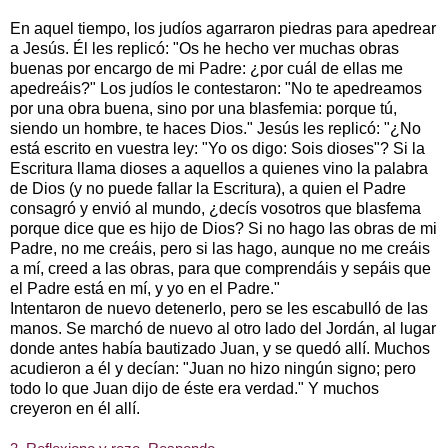
En aquel tiempo, los judíos agarraron piedras para apedrear
a Jesús. Él les replicó: "Os he hecho ver muchas obras
buenas por encargo de mi Padre: ¿por cuál de ellas me
apedreáis?" Los judíos le contestaron: "No te apedreamos
por una obra buena, sino por una blasfemia: porque tú,
siendo un hombre, te haces Dios." Jesús les replicó: "¿No
está escrito en vuestra ley: "Yo os digo: Sois dioses"? Si la
Escritura llama dioses a aquellos a quienes vino la palabra
de Dios (y no puede fallar la Escritura), a quien el Padre
consagró y envió al mundo, ¿decís vosotros que blasfema
porque dice que es hijo de Dios? Si no hago las obras de mi
Padre, no me creáis, pero si las hago, aunque no me creáis
a mí, creed a las obras, para que comprendáis y sepáis que
el Padre está en mí, y yo en el Padre."
Intentaron de nuevo detenerlo, pero se les escabulló de las
manos. Se marchó de nuevo al otro lado del Jordán, al lugar
donde antes había bautizado Juan, y se quedó allí. Muchos
acudieron a él y decían: "Juan no hizo ningún signo; pero
todo lo que Juan dijo de éste era verdad." Y muchos
creyeron en él allí.