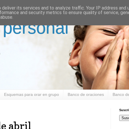
deliver its services and to analyze traffic. Your IP address and
formance and security metrics to ensure quality of service, ge
 abuse.
 personal
a
Esquemas para orar en grupo
Banco de oraciones
Banco de
Suscr
Susc
e abril