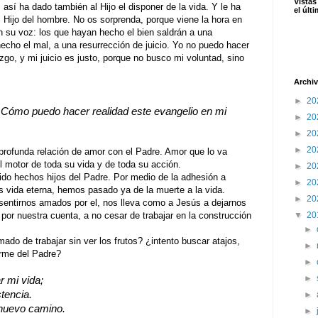
Vistas
 así ha dado también al Hijo el disponer de la vida. Y le ha
el últ
l Hijo del hombre. No os sorprenda, porque viene la hora en
án su voz: los que hayan hecho el bien saldrán a una
hecho el mal, a una resurrección de juicio. Yo no puedo hacer
go, y mi juicio es justo, porque no busco mi voluntad, sino
Archiv
►
20
Cómo puedo hacer realidad este evangelio en mi
►
20
►
20
►
20
profunda relación de amor con el Padre. Amor que lo va
l motor de toda su vida y de toda su acción.
►
20
chos hijos del Padre. Por medio de la adhesión a
►
20
 vida eterna, hemos pasado ya de la muerte a la vida.
►
20
irnos amados por el, nos lleva como a Jesús a dejarnos
▼
20
a por nuestra cuenta, a no cesar de trabajar en la construcción
►
 trabajar sin ver los frutos? ¿intento buscar atajos,
►
arme del Padre?
►
►
r mi vida;
tencia.
►
 nuevo camino.
►