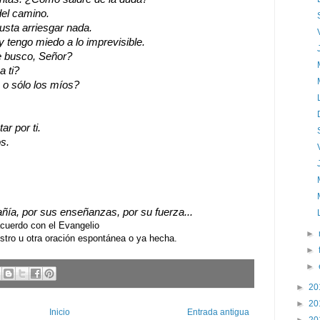
del camino.
usta arriesgar nada.
y tengo miedo a lo imprevisible.
e busco, Señor?
a ti?
 o sólo los míos?
r por ti.
s.
ía, por sus enseñanzas, por su fuerza...
uerdo con el Evangelio
►
ro u otra oración espontánea o ya hecha.
►
►
►
20
►
20
Inicio
Entrada antigua
►
20