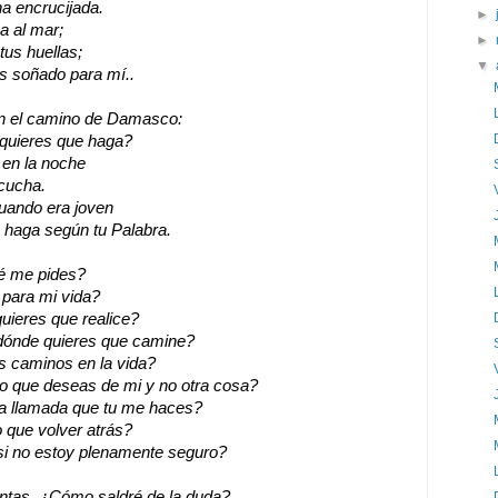
na encrucijada.
►
a al mar;
►
tus huellas;
▼
as soñado para mí..
en el camino de Damasco:
 quieres que haga?
 en la noche
scucha.
uando era joven
e haga según tu Palabra.
é me pides?
 para mi vida?
quieres que realice?
dónde quieres que camine?
s caminos en la vida?
o que deseas de mi y no otra cosa?
 la llamada que tu me haces?
 que volver atrás?
 no estoy plenamente seguro?
ntas. ¿Cómo saldré de la duda?