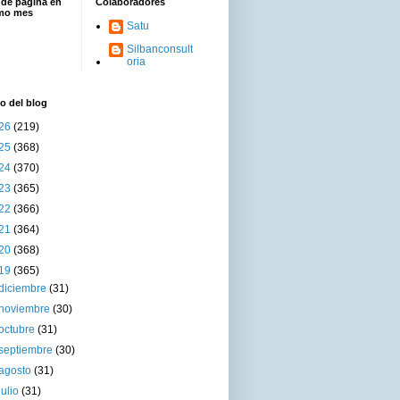
 de página en
Colaboradores
imo mes
Satu
Silbanconsult
oria
o del blog
26
(219)
25
(368)
24
(370)
23
(365)
22
(366)
21
(364)
20
(368)
19
(365)
diciembre
(31)
noviembre
(30)
octubre
(31)
septiembre
(30)
agosto
(31)
julio
(31)