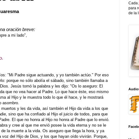
Cada 
para 
 Cuaresma
de la 
una oración breve:
re a mi lado",
o.
díos: "Mi Padre sigue actuando, y yo también actúo." Por eso
lo: porque no sólo abolía el sábado, sino también llamaba a
ios. Jesús tomó la palabra y les dijo: "Os lo aseguro: El
Audios
ada que no vea hacer al Padre. Lo que hace éste, eso mismo
ma al Hijo y le muestra todo lo que él hace, y le mostrará
ro asombro.
muertos y les da vida, así también el Hijo da vida a los que
die, sino que ha confiado al Hijo el juicio de todos, para que
adre. El que no honra al Hijo no honra al Padre que lo envió.
bra y cree al que me envió posee la vida eterna y no se le
Faceb
 de la muerte a la vida. Os aseguro que llega la hora, y ya
a voz del Hijo de Dios, y los que hayan oído vivirán. Porque,