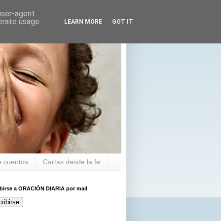
 user-agent
nerate usage
LEARN MORE
GOT IT
 cuentos
Cartas desde la fe
ibirse a ORACIÓN DIARIA por mail
ribirse