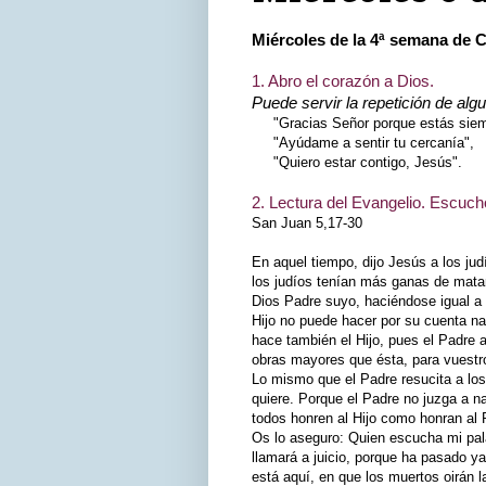
Miércoles de la 4ª semana de
1. Abro el corazón a Dios.
Puede servir la repetición de alg
"Gracias Señor porque estás siemp
"Ayúdame a sentir tu cercanía",
"Quiero estar contigo, Jesús".
2. Lectura del Evangelio. Escuch
San Juan 5,17-30
En aquel tiempo, dijo Jesús a los ju
los judíos tenían más ganas de matar
Dios Padre suyo, haciéndose igual a D
Hijo no puede hacer por su cuenta n
hace también el Hijo, pues el Padre a
obras mayores que ésta, para vuest
Lo mismo que el Padre resucita a los 
quiere. Porque el Padre no juzga a na
todos honren al Hijo como honran al P
Os lo aseguro: Quien escucha mi pala
llamará a juicio, porque ha pasado ya
está aquí, en que los muertos oirán l