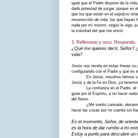
igual que el Padre dispone de la vida,
dado potestad de juzgar, porque es e
que los que están en el sepulcro oir
resurrección de vida; los que hayan 
nada por mí mismo; según le oigo, juz
la voluntad del que me envió.
3. Reflexiono y rezo. Respondo.
¿Qué me quieres decir, Señor? ¿
vida?
Jesús nos revela en estas líneas su 
configurando con el Padre y que es e
En Jesús, nosotros hemos sido he
Jesús y de la Fe en Dios, ya tenemos
La confianza en el Padre, el sent
guiar por el Espíritu, a no hacer nad
del Reino.
¿Me siento cansado, desanimado de
hacer las cosas por mi cuenta sin fi
Es el momento, Señor, de orienta
es la hora de dar rumbo a mi exis
Estoy a punto para descubrir un