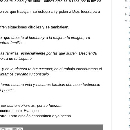
►
 de felicidad y de vida. Damos gracias a Dios por la luz de
►
nios que trabajan, se esfuerzan y piden a Dios fuerza para
►
▼
ren situaciones difíciles y se tambalean.
so, que creaste al hombre y a la mujer a tu imagen, Tú
stras familias.
as familias, especialmente por las que sufren. Descienda,
uerza de tu Espíritu.
, y en la tristeza te busquemos; en el trabajo encontremos el
sintamos cercano tu consuelo.
sforme nuestra vida y nuestras familias den buen testimonio
s pobres.
por sus enseñanzas, por su fuerza...
uerdo con el Evangelio
ro u otra oración espontánea o ya hecha.