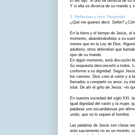
El les dijo: Si uno se divorcia de su 
Y si ella se divorcia de su marido y 
3. Reflexiono y rezo. Respondo.
¿Qué me quieres decir, Señor? ¿Cómo
En la tierra y el tiempo de Jesús, el
momento, abandonándolas a su suerte
menos que en la Ley de Dios. Algunos
adulterio; otros defendían que bastab
ojos de su marido.
En algún momento, está discusión ll
Su respuesta desconcertó a todos. Las
conforme a su dignidad. Según Jesús,
los varones. Dios creó al varón y a 
llamados a compartir su amor, su int
total. De ahí el grito de Jesús: «lo q
En nuestra sociedad del siglo XXI, l
igual dignidad del varón y la mujer,
palabras son escandalosas por afirm
unido, que no lo separe el hombre.
Las palabras de Jesús son claras resp
este sacramento no es un invento, c