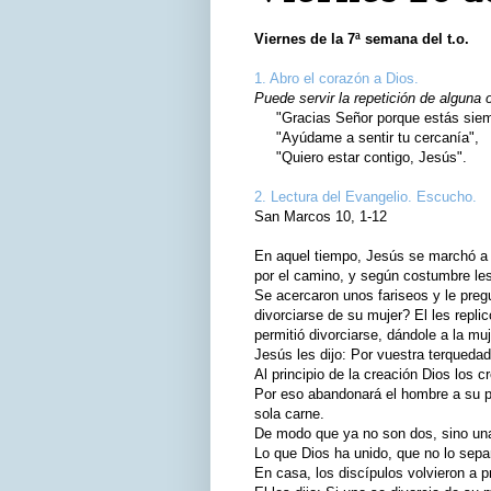
Viernes de la 7ª semana del t.o.
1. Abro el corazón a Dios.
Puede servir la repetición de alguna 
"Gracias Señor porque estás siemp
"Ayúdame a sentir tu cercanía",
"Quiero estar contigo, Jesús".
2. Lectura del Evangelio. Escucho.
San Marcos 10, 1-12
En aquel tiempo, Jesús se marchó a J
por el camino, y según costumbre le
Se acercaron unos fariseos y le preg
divorciarse de su mujer? El les rep
permitió divorciarse, dándole a la mu
Jesús les dijo: Por vuestra terquedad
Al principio de la creación Dios los 
Por eso abandonará el hombre a su p
sola carne.
De modo que ya no son dos, sino una
Lo que Dios ha unido, que no lo sepa
En casa, los discípulos volvieron a 