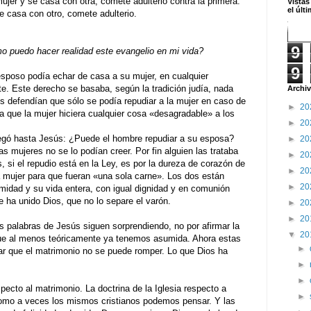
mujer y se casa con otra, comete adulterio contra la primera.
Vistas
el últ
se casa con otro, comete adulterio.
9
 puedo hacer realidad este evangelio en mi vida?
9
 esposo podía echar de casa a su mujer, en cualquier
. Este derecho se basaba, según la tradición judía, nada
Archiv
 defendían que sólo se podía repudiar a la mujer en caso de
►
20
a que la mujer hiciera cualquier cosa «desagradable» a los
►
20
egó hasta Jesús: ¿Puede el hombre repudiar a su esposa?
►
20
 mujeres no se lo podían creer. Por fin alguien las trataba
►
20
 si el repudio está en la Ley, es por la dureza de corazón de
►
20
la mujer para que fueran «una sola carne». Los dos están
►
20
imidad y su vida entera, con igual dignidad y en comunión
ue ha unido Dios, que no lo separe el varón.
►
20
►
20
as palabras de Jesús siguen sorprendiendo, no por afirmar la
▼
20
 que al menos teóricamente ya tenemos asumida. Ahora estas
►
ar que el matrimonio no se puede romper. Lo que Dios ha
►
►
ecto al matrimonio. La doctrina de la Iglesia respecto a
►
omo a veces los mismos cristianos podemos pensar. Y las