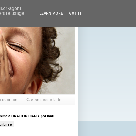
 user-agent
nerate usage
LEARN MORE
GOT IT
 cuentos
Cartas desde la fe
ibirse a ORACIÓN DIARIA por mail
ribirse