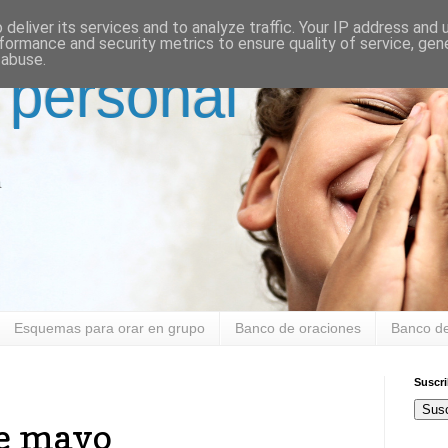
deliver its services and to analyze traffic. Your IP address and
formance and security metrics to ensure quality of service, ge
 abuse.
 personal
a
Esquemas para orar en grupo
Banco de oraciones
Banco de
Suscr
Susc
de mayo