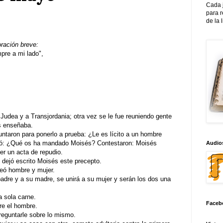
Cada 
para 
de la 
oración breve:
re a mi lado",
udea y a Transjordania; otra vez se le fue reuniendo gente
s enseñaba.
untaron para ponerlo a prueba: ¿Le es lícito a un hombre
licó: ¿Qué os ha mandado Moisés? Contestaron: Moisés
Audios
jer un acta de repudio.
 dejó escrito Moisés este precepto.
creó hombre y mujer.
adre y a su madre, se unirá a su mujer y serán los dos una
 sola carne.
Faceb
re el hombre.
preguntarle sobre lo mismo.