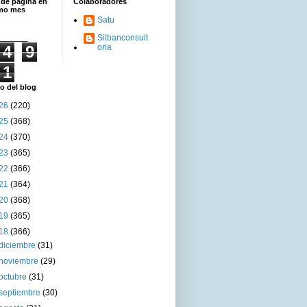
 de página en
Colaboradores
imo mes
Satu
Silbanconsult
4
9
oria
1
o del blog
26
(220)
25
(368)
24
(370)
23
(365)
22
(366)
21
(364)
20
(368)
19
(365)
18
(366)
diciembre
(31)
noviembre
(29)
octubre
(31)
septiembre
(30)