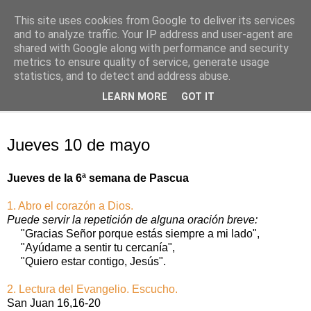
This site uses cookies from Google to deliver its services
Oración personal
and to analyze traffic. Your IP address and user-agent are
shared with Google along with performance and security
metrics to ensure quality of service, generate usage
con el Evangelio de cada día
statistics, and to detect and address abuse.
LEARN MORE
GOT IT
▼
jueves, 10 de mayo de 2018
Jueves 10 de mayo
Jueves de la 6ª semana de Pascua
1. Abro el corazón a Dios.
Puede servir la repetición de alguna oración breve:
"Gracias Señor porque estás siempre a mi lado",
"Ayúdame a sentir tu cercanía",
"Quiero estar contigo, Jesús".
2. Lectura del Evangelio. Escucho.
San Juan 16,16-20