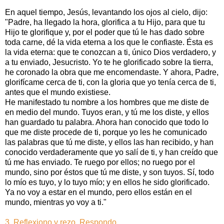
En aquel tiempo, Jesús, levantando los ojos al cielo, dijo:
"Padre, ha llegado la hora, glorifica a tu Hijo, para que tu
Hijo te glorifique y, por el poder que tú le has dado sobre
toda carne, dé la vida eterna a los que le confiaste. Ésta es
la vida eterna: que te conozcan a ti, único Dios verdadero, y
a tu enviado, Jesucristo. Yo te he glorificado sobre la tierra,
he coronado la obra que me encomendaste. Y ahora, Padre,
glorifícame cerca de ti, con la gloria que yo tenía cerca de ti,
antes que el mundo existiese.
He manifestado tu nombre a los hombres que me diste de
en medio del mundo. Tuyos eran, y tú me los diste, y ellos
han guardado tu palabra. Ahora han conocido que todo lo
que me diste procede de ti, porque yo les he comunicado
las palabras que tú me diste, y ellos las han recibido, y han
conocido verdaderamente que yo salí de ti, y han creído que
tú me has enviado. Te ruego por ellos; no ruego por el
mundo, sino por éstos que tú me diste, y son tuyos. Sí, todo
lo mío es tuyo, y lo tuyo mío; y en ellos he sido glorificado.
Ya no voy a estar en el mundo, pero ellos están en el
mundo, mientras yo voy a ti."
3. Reflexiono y rezo. Respondo.