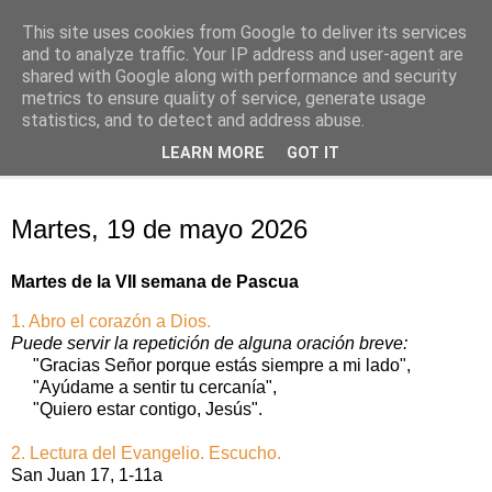
This site uses cookies from Google to deliver its services
Oración personal
and to analyze traffic. Your IP address and user-agent are
shared with Google along with performance and security
metrics to ensure quality of service, generate usage
con el Evangelio de cada día
statistics, and to detect and address abuse.
LEARN MORE
GOT IT
▼
martes, 19 de mayo de 2026
Martes, 19 de mayo 2026
Martes de la VII semana de Pascua
1. Abro el corazón a Dios.
Puede servir la repetición de alguna oración breve:
"Gracias Señor porque estás siempre a mi lado",
"Ayúdame a sentir tu cercanía",
"Quiero estar contigo, Jesús".
2. Lectura del Evangelio. Escucho.
San Juan 17, 1-11a