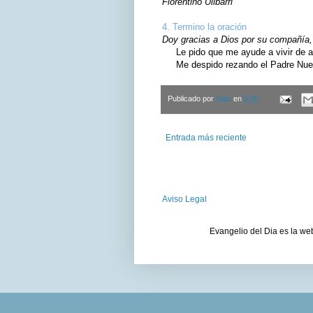
Florentino Ulibarri
4. Termino la oración
Doy gracias a Dios por su compañía, 
Le pido que me ayude a vivir de ac
Me despido rezando el Padre Nuest
Publicado por
Satu
en
0:00
Entrada más reciente
Aviso Legal
Evangelio del Dia es la we