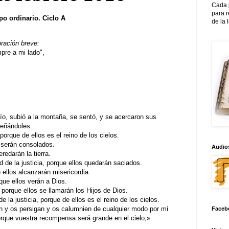
Cada 
para 
o ordinario. Ciclo A
de la 
oración breve:
re a mi lado",
tío, subió a la montaña, se sentó, y se acercaron sus
señándoles:
porque de ellos es el reino de los cielos.
s serán consolados.
Audios
redarán la tierra.
 de la justicia, porque ellos quedarán saciados.
 ellos alcanzarán misericordia.
que ellos verán a Dios.
 porque ellos se llamarán los Hijos de Dios.
la justicia, porque de ellos es el reino de los cielos.
n y os persigan y os calumnien de cualquier modo por mi
Faceb
rque vuestra recompensa será grande en el cielo,».