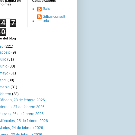
 de página en
Colaboradores
imo mes
Satu
Silbanconsult
4
7
oria
0
o del blog
26
(221)
agosto
(9)
julio
(31)
junio
(30)
mayo
(31)
abril
(30)
marzo
(31)
febrero
(28)
Sábado, 28 de febrero 2026
Viernes, 27 de febrero 2026
Jueves, 26 de febrero 2026
Miércoles, 25 de febrero 2026
Martes, 24 de febrero 2026
Lunes, 23 de febrero 2026