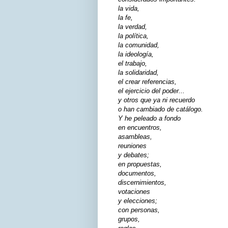
la vida,
la fe,
la verdad,
la política,
la comunidad,
la ideología,
el trabajo,
la solidaridad,
el crear referencias,
el ejercicio del poder...
y otros que ya ni recuerdo
o han cambiado de catálogo.
Y he peleado a fondo
en encuentros,
asambleas,
reuniones
y debates;
en propuestas,
documentos,
discernimientos,
votaciones
y elecciones;
con personas,
grupos,