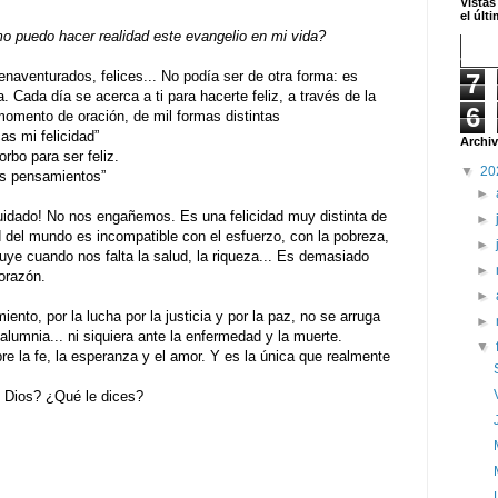
Vistas
el últ
 puedo hacer realidad este evangelio en mi vida?
naventurados, felices... No podía ser de otra forma: es
7
. Cada día se acerca a ti para hacerte feliz, a través de la
6
 momento de oración, de mil formas distintas
mi felicidad”
Archiv
 para ser feliz.
▼
20
pensamientos”
►
¡cuidado! No nos engañemos. Es una felicidad muy distinta de
►
d del mundo es incompatible con el esfuerzo, con la pobreza,
►
huye cuando nos falta la salud, la riqueza... Es demasiado
►
corazón.
►
iento, por la lucha por la justicia y por la paz, no se arruga
►
calumnia... ni siquiera ante la enfermedad y la muerte.
▼
re la fe, la esperanza y el amor. Y es la única que realmente
 Dios? ¿Qué le dices?