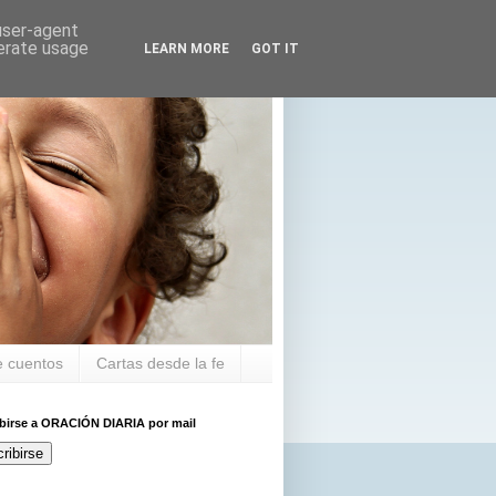
 user-agent
nerate usage
LEARN MORE
GOT IT
 cuentos
Cartas desde la fe
ibirse a ORACIÓN DIARIA por mail
ribirse