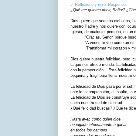
3. Reflexiono y rezo. Respondo.
¿Qué me quieres decir, Señor? ¿Cómo
Dios quiere que seamos dichosos, bie
nuestro Padre y nos quiere con locura
Iglesia, de cualquier persona, en un
“Gracias, Señor, porque buscas 
“A veces te veo como un estorbo
Transforma mi corazón y mis 
Dios quiere nuestra felicidad, pero 
la que nos ofrece mundo. La felicida
con la persecución... Esta felicidad 
pequeña y frágil para llenar nuestro 
La felicidad de Dios pasa por el sufrim
ante la incomprensión, el insulto, la 
La felicidad de Dios se construye sob
sacia nuestra sed de plenitud.
¿Qué felicidad buscas? ¿Qué te dice
Hasta ayer, como quien dice,
he jugado intensamente a ganar
en todos los campos
considerados importantes: