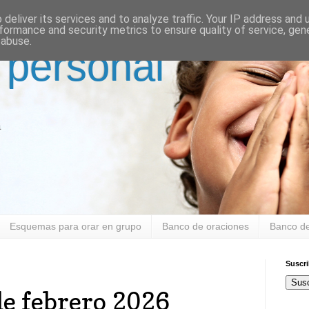
deliver its services and to analyze traffic. Your IP address and
formance and security metrics to ensure quality of service, ge
 abuse.
 personal
a
Esquemas para orar en grupo
Banco de oraciones
Banco de
Suscr
Susc
e febrero 2026