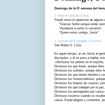
Domingo de la IV semana del tiemp
1. Abro el corazón a Dios.
Puede servir la repetición de alguna 
"Gracias Señor porque estás siemp
"Ayúdame a sentir tu cercanía",
"Quiero estar contigo, Jesús".
2. Lectura del Evangelio. Escucho.
San Mateo 5, 1-12a
En aquel tiempo, al ver Jesús el gen
discípulos; y él se puso a hablar, en
-«Dichosos los pobres en el espíritu, 
Dichosos los que lloran, porque ello
Dichosos los sufridos, porque ellos he
Dichosos los que tienen hambre y sed
Dichosos los misericordiosos, porque
Dichosos los limpios de corazón, por
Dichosos los que trabajan por la paz,
Dichosos los perseguidos por causa de 
Dichosos vosotros cuando os insulte
causa. Estad alegres y contentos, po