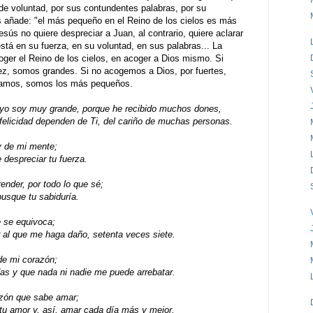
de voluntad, por sus contundentes palabras, por su
ús añade: "el más pequeño en el Reino de los cielos es más
sús no quiere despreciar a Juan, al contrario, quiere aclarar
stá en su fuerza, en su voluntad, en sus palabras... La
ger el Reino de los cielos, en acoger a Dios mismo. Si
z, somos grandes. Si no acogemos a Dios, por fuertes,
reamos, somos los más pequeños.
 yo soy muy grande, porque he recibido muchos dones,
felicidad dependen de Ti, del cariño de muchas personas.
y de mi mente;
 despreciar tu fuerza.
ender, por todo lo que sé;
usque tu sabiduría.
 se equivoca;
 al que me haga daño, setenta veces siete.
 de mi corazón;
das y que nada ni nadie me puede arrebatar.
zón que sabe amar;
 tu amor y, así, amar cada día más y mejor.