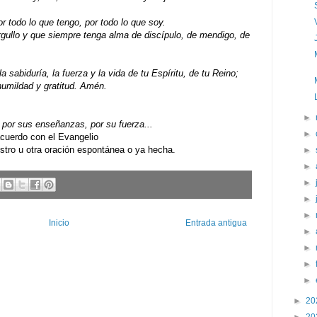
or todo lo que tengo, por todo lo que soy.
rgullo y que siempre tenga alma de discípulo, de mendigo, de
 sabiduría, la fuerza y la vida de tu Espíritu, de tu Reino;
umildad y gratitud. Amén.
►
por sus enseñanzas, por su fuerza...
►
uerdo con el Evangelio
ro u otra oración espontánea o ya hecha.
►
►
►
►
►
Inicio
Entrada antigua
►
►
►
►
►
20
►
20