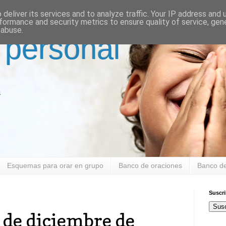
deliver its services and to analyze traffic. Your IP address and
formance and security metrics to ensure quality of service, ge
 abuse.
 personal
a
Esquemas para orar en grupo
Banco de oraciones
Banco de
Suscr
Susc
de diciembre de