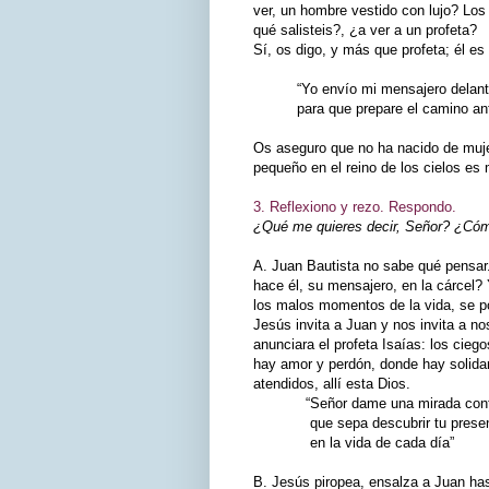
ver, un hombre vestido con lujo? Los
qué salisteis?, ¿a ver a un profeta?
Sí, os digo, y más que profeta; él es 
“Yo envío mi mensajero delante 
para que prepare el camino ante
Os aseguro que no ha nacido de muje
pequeño en el reino de los cielos es
3. Reflexiono y rezo. Respondo.
¿Qué me quieres decir, Señor? ¿Cómo
A. Juan Bautista no sabe qué pensar
hace él, su mensajero, en la cárcel?
los malos momentos de la vida, se p
Jesús invita a Juan y nos invita a no
anunciara el profeta Isaías: los cieg
hay amor y perdón, donde hay solidar
atendidos, allí esta Dios.
“Señor dame una mirada conte
que sepa descubrir tu presen
en la vida de cada día”
B. Jesús piropea, ensalza a Juan ha