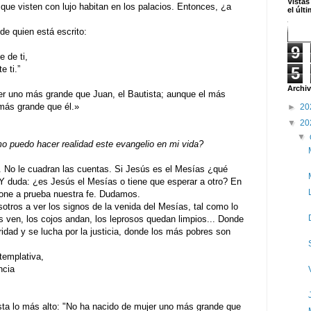
Vistas
 que visten con lujo habitan en los palacios. Entonces, ¿a
el últ
de quien está escrito:
9
de ti,
5
 ti.”
Archiv
r uno más grande que Juan, el Bautista; aunque el más
 más grande que él.»
►
20
▼
20
▼
 puedo hacer realidad este evangelio en mi vida?
. No le cuadran las cuentas. Si Jesús es el Mesías ¿qué
 Y duda: ¿es Jesús el Mesías o tiene que esperar a otro? En
one a prueba nuestra fe. Dudamos.
sotros a ver los signos de la venida del Mesías, tal como lo
os ven, los cojos andan, los leprosos quedan limpios... Donde
idad y se lucha por la justicia, donde los más pobres son
mplativa,
cia
sta lo más alto: "No ha nacido de mujer uno más grande que