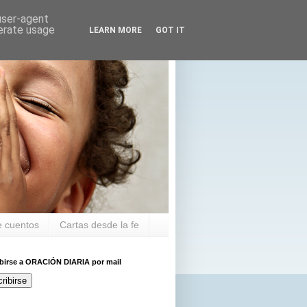
 user-agent
nerate usage
LEARN MORE
GOT IT
 cuentos
Cartas desde la fe
ibirse a ORACIÓN DIARIA por mail
ribirse