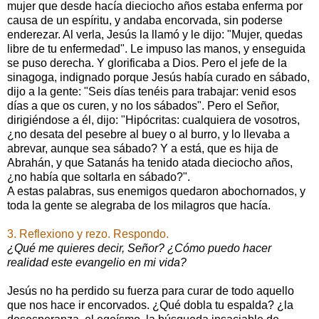
mujer que desde hacía dieciocho años estaba enferma por
causa de un espíritu, y andaba encorvada, sin poderse
enderezar. Al verla, Jesús la llamó y le dijo: "Mujer, quedas
libre de tu enfermedad". Le impuso las manos, y enseguida
se puso derecha. Y glorificaba a Dios. Pero el jefe de la
sinagoga, indignado porque Jesús había curado en sábado,
dijo a la gente: "Seis días tenéis para trabajar: venid esos
días a que os curen, y no los sábados". Pero el Señor,
dirigiéndose a él, dijo: "Hipócritas: cualquiera de vosotros,
¿no desata del pesebre al buey o al burro, y lo llevaba a
abrevar, aunque sea sábado? Y a está, que es hija de
Abrahán, y que Satanás ha tenido atada dieciocho años,
¿no había que soltarla en sábado?".
A estas palabras, sus enemigos quedaron abochornados, y
toda la gente se alegraba de los milagros que hacía.
3. Reflexiono y rezo. Respondo.
¿Qué me quieres decir, Señor? ¿Cómo puedo hacer
realidad este evangelio en mi vida?
Jesús no ha perdido su fuerza para curar de todo aquello
que nos hace ir encorvados. ¿Qué dobla tu espalda? ¿la