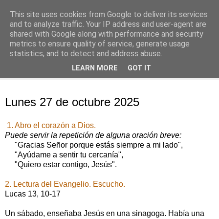
This site uses cookies from Google to deliver its services
Oración personal
and to analyze traffic. Your IP address and user-agent are
shared with Google along with performance and security
metrics to ensure quality of service, generate usage
con el Evangelio de cada día
statistics, and to detect and address abuse.
LEARN MORE
GOT IT
▼
lunes, 27 de octubre de 2025
Lunes 27 de octubre 2025
1. Abro el corazón a Dios.
Puede servir la repetición de alguna oración breve:
"Gracias Señor porque estás siempre a mi lado",
"Ayúdame a sentir tu cercanía",
"Quiero estar contigo, Jesús".
2. Lectura del Evangelio. Escucho.
Lucas 13, 10-17
Un sábado, enseñaba Jesús en una sinagoga. Había una