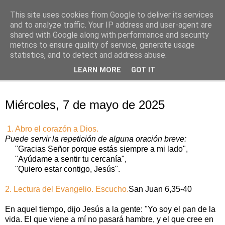
This site uses cookies from Google to deliver its services
Oración personal
and to analyze traffic. Your IP address and user-agent are
shared with Google along with performance and security
metrics to ensure quality of service, generate usage
con el Evangelio de cada día
statistics, and to detect and address abuse.
LEARN MORE
GOT IT
▼
miércoles, 7 de mayo de 2025
Miércoles, 7 de mayo de 2025
1. Abro el corazón a Dios.
Puede servir la repetición de alguna oración breve:
"Gracias Señor porque estás siempre a mi lado",
"Ayúdame a sentir tu cercanía",
"Quiero estar contigo, Jesús".
2. Lectura del Evangelio. Escucho.
San Juan 6,35-40
En aquel tiempo, dijo Jesús a la gente: "Yo soy el pan de la
vida. El que viene a mí no pasará hambre, y el que cree en