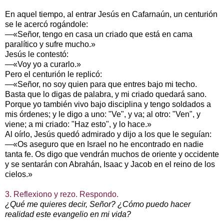
En aquel tiempo, al entrar Jesús en Cafarnaún, un centurión
se le acercó rogándole:
—«Señor, tengo en casa un criado que está en cama
paralítico y sufre mucho.»
Jesús le contestó:
—«Voy yo a curarlo.»
Pero el centurión le replicó:
—«Señor, no soy quien para que entres bajo mi techo.
Basta que lo digas de palabra, y mi criado quedará sano.
Porque yo también vivo bajo disciplina y tengo soldados a
mis órdenes; y le digo a uno: "Ve", y va; al otro: "Ven", y
viene; a mi criado: "Haz esto", y lo hace.»
Al oírlo, Jesús quedó admirado y dijo a los que le seguían:
—«Os aseguro que en Israel no he encontrado en nadie
tanta fe. Os digo que vendrán muchos de oriente y occidente
y se sentarán con Abrahán, Isaac y Jacob en el reino de los
cielos.»
3. Reflexiono y rezo. Respondo.
¿Qué me quieres decir, Señor? ¿Cómo puedo hacer
realidad este evangelio en mi vida?