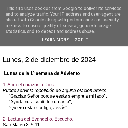
This site uses cookies from Google to deliver its services
Oración personal
and to analyze traffic. Your IP address and user-agent are
shared with Google along with performance and security
metrics to ensure quality of service, generate usage
con el Evangelio de cada día
statistics, and to detect and address abuse.
LEARN MORE
GOT IT
▼
lunes, 2 de diciembre de 2024
Lunes, 2 de diciembre de 2024
Lunes de la 1ª semana de Adviento
1. Abro el corazón a Dios.
Puede servir la repetición de alguna oración breve:
"Gracias Señor porque estás siempre a mi lado",
"Ayúdame a sentir tu cercanía",
"Quiero estar contigo, Jesús".
2. Lectura del Evangelio. Escucho.
San Mateo 8, 5-11