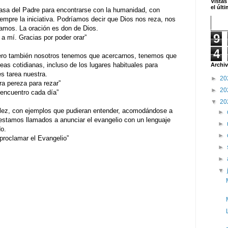
Vistas
el últ
casa del Padre para encontrarse con la humanidad, con
iempre la iniciativa. Podríamos decir que Dios nos reza, nos
damos. La oración es don de Dios.
9
í. Gracias por poder orar”
4
pero también nosotros tenemos que acercarnos, tenemos que
reas cotidianas, incluso de los lugares habituales para
Archiv
s tarea nuestra.
►
20
pereza para rezar”
►
20
ncuentro cada día”
▼
20
llez, con ejemplos que pudieran entender, acomodándose a
►
estamos llamados a anunciar el evangelio con un lenguaje
►
o.
►
clamar el Evangelio”
►
►
▼