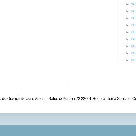
►
20
►
20
►
20
►
20
►
20
►
20
►
20
►
20
►
20
b de Oración de Jose Antonio Satue c/ Perena 22 22001 Huesca. Tema Sencillo. C