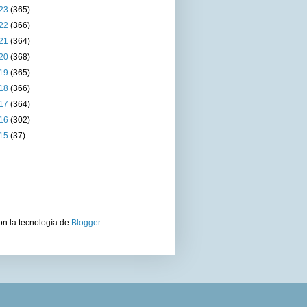
23
(365)
22
(366)
21
(364)
20
(368)
19
(365)
18
(366)
17
(364)
16
(302)
15
(37)
on la tecnología de
Blogger
.