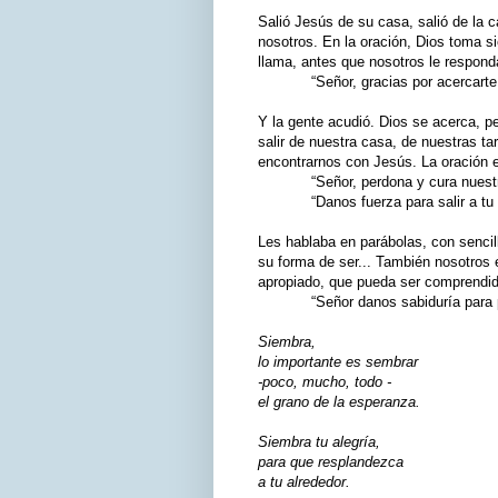
Salió Jesús de su casa, salió de la 
nosotros. En la oración, Dios toma s
llama, antes que nosotros le respon
“Señor, gracias por acercarte a m
Y la gente acudió. Dios se acerca, 
salir de nuestra casa, de nuestras ta
encontrarnos con Jesús. La oración e
“Señor, perdona y cura nuestra 
“Danos fuerza para salir a tu e
Les hablaba en parábolas, con senci
su forma de ser... También nosotros 
apropiado, que pueda ser comprendid
“Señor danos sabiduría para pro
Siembra,
lo importante es sembrar
-poco, mucho, todo -
el grano de la esperanza.
Siembra tu alegría,
para que resplandezca
a tu alrededor.