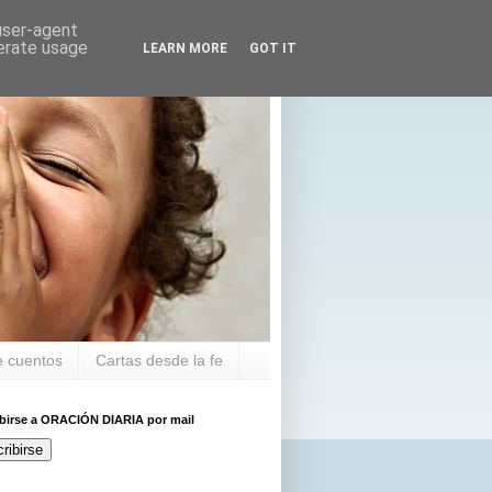
 user-agent
nerate usage
LEARN MORE
GOT IT
 cuentos
Cartas desde la fe
ibirse a ORACIÓN DIARIA por mail
ribirse