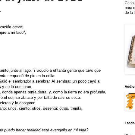
Cada 
para 
.
de la 
oración breve:
re a mi lado",
entó junto al lago. Y acudió a él tanta gente que tuvo que
nte se quedó de pie en la orilla.
alió el sembrador a sembrar. Al sembrar, un poco cayó al
s y se lo comieron.
Audios
donde apenas tenía tierra, y, como la tierra no era profunda,
ó el sol, se abrasó y por falta de raíz se secó.
cieron y lo ahogaron.
ano: unos, ciento; otros, sesenta; otros, treinta.
Faceb
 puedo hacer realidad este evangelio en mi vida?