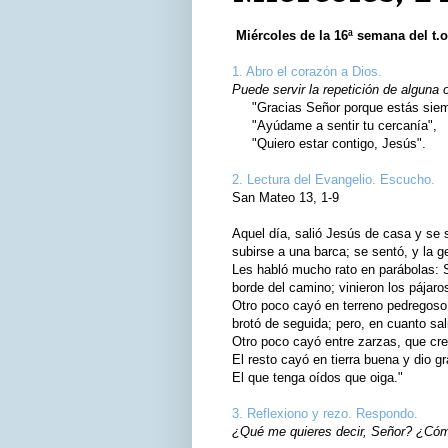
Miércoles de la 16ª semana del t.o
1. Abro el corazón a Dios.
Puede servir la repetición de alguna 
"Gracias Señor porque estás siemp
"Ayúdame a sentir tu cercanía",
"Quiero estar contigo, Jesús".
2. Lectura del Evangelio. Escucho.
San Mateo 13, 1-9
Aquel día, salió Jesús de casa y se s
subirse a una barca; se sentó, y la ge
Les habló mucho rato en parábolas: S
borde del camino; vinieron los pájaro
Otro poco cayó en terreno pedregoso, 
brotó de seguida; pero, en cuanto sali
Otro poco cayó entre zarzas, que cre
El resto cayó en tierra buena y dio gr
El que tenga oídos que oiga."
3. Reflexiono y rezo. Respondo.
¿Qué me quieres decir, Señor? ¿Cómo