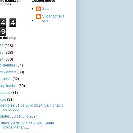
 de página en
Colaboradores
imo mes
Satu
Silbanconsult
4
4
oria
9
o del blog
26
(218)
25
(368)
24
(370)
diciembre
(34)
noviembre
(30)
octubre
(32)
septiembre
(30)
agosto
(31)
julio
(31)
Miércoles,31 de Julio 2024. San Ignacio
de Loyola
Martes, 30 de julio 2024
Lunes, 29 de julio de 2024 . Santa
Marta,María y ...