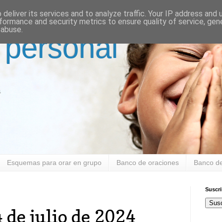
deliver its services and to analyze traffic. Your IP address and
formance and security metrics to ensure quality of service, ge
 abuse.
 personal
a
Esquemas para orar en grupo
Banco de oraciones
Banco de
Suscr
Susc
 de julio de 2024