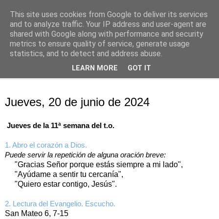
This site uses cookies from Google to deliver its services
Oración personal
and to analyze traffic. Your IP address and user-agent are
shared with Google along with performance and security
metrics to ensure quality of service, generate usage
con el Evangelio de cada día
statistics, and to detect and address abuse.
LEARN MORE
GOT IT
▼
jueves, 20 de junio de 2024
Jueves, 20 de junio de 2024
Jueves de la 11ª semana del t.o.
1. Abro el corazón a Dios.
Puede servir la repetición de alguna oración breve:
"Gracias Señor porque estás siempre a mi lado",
"Ayúdame a sentir tu cercanía",
"Quiero estar contigo, Jesús".
2. Lectura del Evangelio. Escucho.
San Mateo 6, 7-15