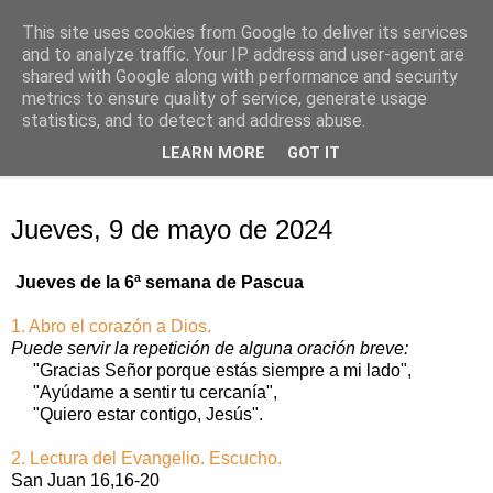
This site uses cookies from Google to deliver its services
Oración personal
and to analyze traffic. Your IP address and user-agent are
shared with Google along with performance and security
metrics to ensure quality of service, generate usage
con el Evangelio de cada día
statistics, and to detect and address abuse.
LEARN MORE
GOT IT
▼
jueves, 9 de mayo de 2024
Jueves, 9 de mayo de 2024
Jueves de la 6ª semana de Pascua
1. Abro el corazón a Dios.
Puede servir la repetición de alguna oración breve:
"Gracias Señor porque estás siempre a mi lado",
"Ayúdame a sentir tu cercanía",
"Quiero estar contigo, Jesús".
2. Lectura del Evangelio. Escucho.
San Juan 16,16-20