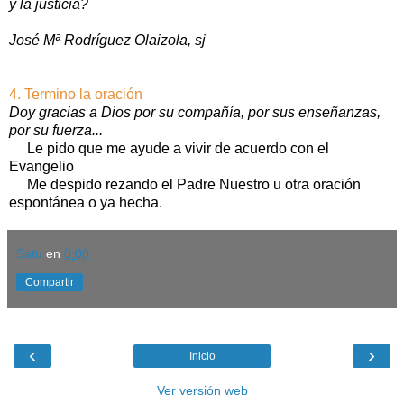
y la justicia?
José Mª Rodríguez Olaizola, sj
4. Termino la oración
Doy gracias a Dios por su compañía, por sus enseñanzas,
por su fuerza...
Le pido que me ayude a vivir de acuerdo con el
Evangelio
Me despido rezando el Padre Nuestro u otra oración
espontánea o ya hecha.
Satu
en
0:00
Compartir
‹
›
Inicio
Ver versión web