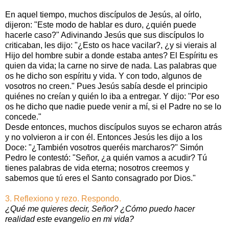
En aquel tiempo, muchos discípulos de Jesús, al oírlo,
dijeron: "Este modo de hablar es duro, ¿quién puede
hacerle caso?" Adivinando Jesús que sus discípulos lo
criticaban, les dijo: "¿Esto os hace vacilar?, ¿y si vierais al
Hijo del hombre subir a donde estaba antes? El Espíritu es
quien da vida; la carne no sirve de nada. Las palabras que
os he dicho son espíritu y vida. Y con todo, algunos de
vosotros no creen." Pues Jesús sabía desde el principio
quiénes no creían y quién lo iba a entregar. Y dijo: "Por eso
os he dicho que nadie puede venir a mí, si el Padre no se lo
concede."
Desde entonces, muchos discípulos suyos se echaron atrás
y no volvieron a ir con él. Entonces Jesús les dijo a los
Doce: "¿También vosotros queréis marcharos?" Simón
Pedro le contestó: "Señor, ¿a quién vamos a acudir? Tú
tienes palabras de vida eterna; nosotros creemos y
sabemos que tú eres el Santo consagrado por Dios."
3. Reflexiono y rezo. Respondo.
¿Qué me quieres decir, Señor? ¿Cómo puedo hacer
realidad este evangelio en mi vida?