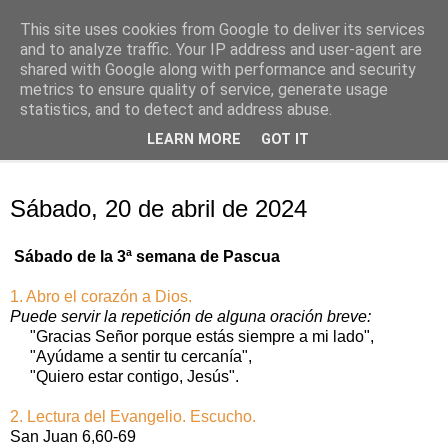
This site uses cookies from Google to deliver its services
Oración personal
and to analyze traffic. Your IP address and user-agent are
shared with Google along with performance and security
metrics to ensure quality of service, generate usage
con el Evangelio de cada día
statistics, and to detect and address abuse.
LEARN MORE
GOT IT
▼
sábado, 20 de abril de 2024
Sábado, 20 de abril de 2024
Sábado de la 3ª semana de Pascua
1. Abro el corazón a Dios.
Puede servir la repetición de alguna oración breve:
"Gracias Señor porque estás siempre a mi lado",
"Ayúdame a sentir tu cercanía",
"Quiero estar contigo, Jesús".
2. Lectura del Evangelio. Escucho.
San Juan 6,60-69