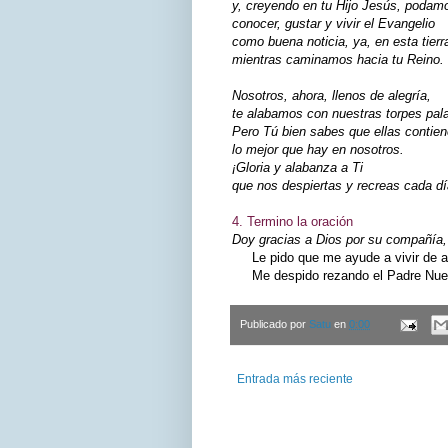
y, creyendo en tu Hijo Jesús, podam
conocer, gustar y vivir el Evangelio
como buena noticia, ya, en esta tierr
mientras caminamos hacia tu Reino.
Nosotros, ahora, llenos de alegría,
te alabamos con nuestras torpes pal
Pero Tú bien sabes que ellas contie
lo mejor que hay en nosotros.
¡Gloria y alabanza a Ti
que nos despiertas y recreas cada dí
4. Termino la oración
Doy gracias a Dios por su compañía, 
Le pido que me ayude a vivir de ac
Me despido rezando el Padre Nuest
Publicado por
Satu
en
0:00
Entrada más reciente