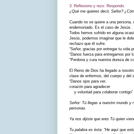
3. Reflexiono y rezo. Respondo.
¿Qué me quieres decir, Señor? ¿Cómo
Cuando no se quiere a una persona, n
endemoniado. Es el caso de Jesús.
Todos hemos sufrido en alguna ocasi
Jesús, podemos imaginar que le dole
rechazo que él sufre.
“Señor, gracias por entregar tu vida 
“Danos fuerza para entregarnos por l
“Perdona y cura nuestra dureza de c
El Reino de Dios ha llegado a nosot
clase de enfermos, del cuerpo y del 
“Danos ojos para ver,
corazón para agradecer
y voluntad para colaborar contigo”
Señor: Tú llegas a nuestro mundo y no
personas.
Ya nos dijiste que eres Tú quien vien
Tu palabra es ésta: “He aquí que esto