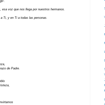
go”.
 esa voz que nos llega por nuestros hermanos.
a Ti, y en Ti a todas las personas.
nza,
brazo de Padre.
eblo
risteza,
onvirtamos