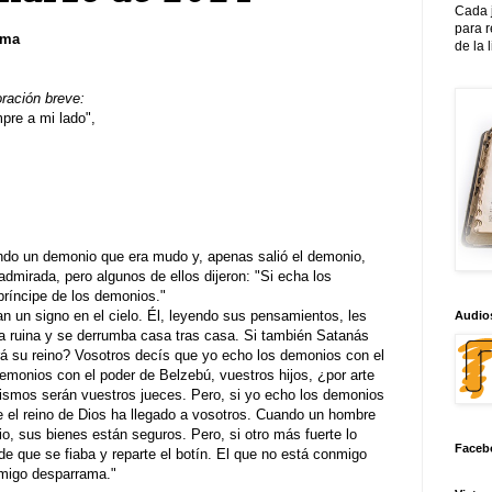
Cada 
para 
sma
de la 
oración breve:
re a mi lado",
do un demonio que era mudo y, apenas salió el demonio,
dmirada, pero algunos de ellos dijeron: "Si echa los
príncipe de los demonios."
an un signo en el cielo. Él, leyendo sus pensamientos, les
Audios
a la ruina y se derrumba casa tras casa. Si también Satanás
rá su reino? Vosotros decís que yo echo los demonios con el
demonios con el poder de Belzebú, vuestros hijos, ¿por arte
mismos serán vuestros jueces. Pero, si yo echo los demonios
 el reino de Dios ha llegado a vosotros. Cuando un hombre
o, sus bienes están seguros. Pero, si otro más fuerte lo
Faceb
 de que se fiaba y reparte el botín. El que no está conmigo
nmigo desparrama."