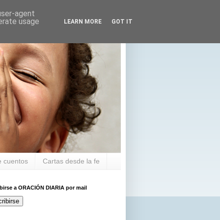
 user-agent
nerate usage
LEARN MORE
GOT IT
 cuentos
Cartas desde la fe
ibirse a ORACIÓN DIARIA por mail
ribirse