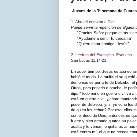
Jueves de la 3ª semana de Cuare
1. Abro el corazón a Dios.
Puede servir la repetición de alguna 
"Gracias Señor porque estás siemp
"Ayúdame a sentir tu cercanía",
"Quiero estar contigo, Jesús".
2. Lectura del Evangelio. Escucho.
San Lucas 11,14-23
En aquel tiempo, Jesús estaba echan
habló el mudo. La multitud se quedó a
demonios es por arte de Belzebú, el 
Otros, para ponerlo a prueba, le pedí
dijo: "Todo reino en guerra civil va 
está en guerra civil, ¿cómo mantend
poder de Belzebú; y, si yo echo los 
de quién los echan? Por eso, ellos 
con el dedo de Dios, entonces es que
fuerte y bien armado guarda su palaci
asalta y lo vence, le quita las armas
está contra mí; el que no recoge co