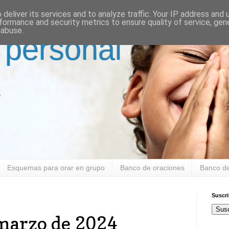
deliver its services and to analyze traffic. Your IP address and
formance and security metrics to ensure quality of service, ge
 abuse.
 personal
a
Esquemas para orar en grupo
Banco de oraciones
Banco de
Suscr
Susc
 marzo de 2024