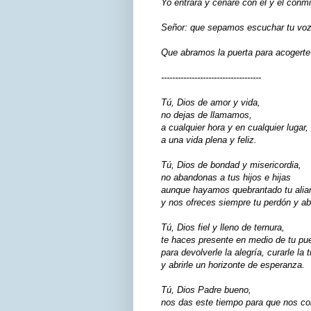
Yo entrará y cenaré con él y él conmi
Señor: que sepamos escuchar tu voz,
Que abramos la puerta para acogerte 
------------------------------------
Tú, Dios de amor y vida,
no dejas de llamamos,
a cualquier hora y en cualquier lugar,
a una vida plena y feliz.
Tú, Dios de bondad y misericordia,
no abandonas a tus hijos e hijas
aunque hayamos quebrantado tu alia
y nos ofreces siempre tu perdón y a
Tú, Dios fiel y lleno de ternura,
te haces presente en medio de tu pu
para devolverle la alegría, curarle la t
y abrirle un horizonte de esperanza.
Tú, Dios Padre bueno,
nos das este tiempo para que nos c