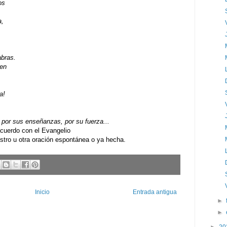
os
a,
abras.
nen
a!
por sus enseñanzas, por su fuerza...
uerdo con el Evangelio
ro u otra oración espontánea o ya hecha.
Inicio
Entrada antigua
►
►
►
20