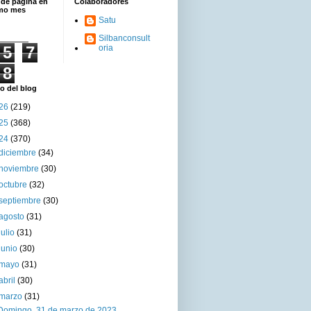
 de página en
Colaboradores
imo mes
Satu
Silbanconsult
5
7
oria
8
o del blog
26
(219)
25
(368)
24
(370)
diciembre
(34)
noviembre
(30)
octubre
(32)
septiembre
(30)
agosto
(31)
julio
(31)
junio
(30)
mayo
(31)
abril
(30)
marzo
(31)
Domingo, 31 de marzo de 2023.