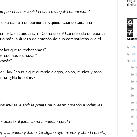
Vistas
el últ
 puedo hacer realidad este evangelio en mi vida?
9
o se cambia de opinión ni siquiera cuando cura a un
7
ón esta circunstancia. ¡Cómo duele! Conociendo un poco a
ría más la dureza de corazón de sus compatriotas que el
Archiv
►
20
por los que te rechazamos”
►
20
os que nos rechazan”
orazón”
▼
20
►
ros: Hoy Jesús sigue curando ciegos, cojos, mudos y toda
►
alma. ¿No lo notáis?
►
►
►
►
s invitas a abrir la puerta de nuestro corazón a todas las
►
►
e cuando alguien llama a nuestra puerta.
►
▼
y a la puerta y llamo. Si alguno oye mi voz y abre la puerta,