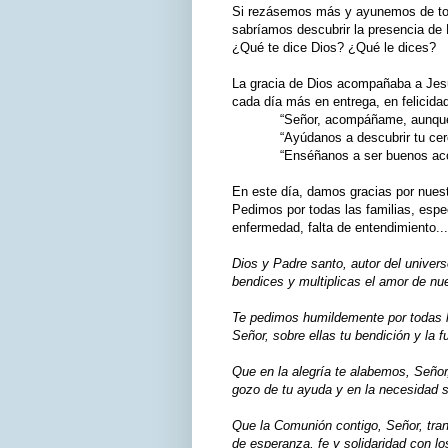
Si rezásemos más y ayunemos de tod
sabríamos descubrir la presencia de 
¿Qué te dice Dios? ¿Qué le dices?
La gracia de Dios acompañaba a Jesú
cada día más en entrega, en felicidad
“Señor, acompáñame, aunque a 
“Ayúdanos a descubrir tu cerc
“Enséñanos a ser buenos aco
En este día, damos gracias por nuestr
Pedimos por todas las familias, esp
enfermedad, falta de entendimiento...
Dios y Padre santo, autor del univer
bendices y multiplicas el amor de nue
Te pedimos humildemente por todas l
Señor, sobre ellas tu bendición y la f
Que en la alegría te alabemos, Señor
gozo de tu ayuda y en la necesidad 
Que la Comunión contigo, Señor, tran
de esperanza, fe y solidaridad con lo