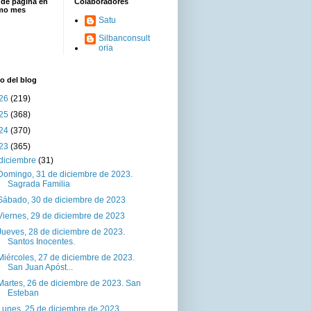
 de página en
Colaboradores
imo mes
Satu
Silbanconsult
oria
o del blog
26
(219)
25
(368)
24
(370)
23
(365)
diciembre
(31)
Domingo, 31 de diciembre de 2023.
Sagrada Familia
Sábado, 30 de diciembre de 2023
Viernes, 29 de diciembre de 2023
Jueves, 28 de diciembre de 2023.
Santos Inocentes.
Miércoles, 27 de diciembre de 2023.
San Juan Apóst...
Martes, 26 de diciembre de 2023. San
Esteban
Lunes, 25 de diciembre de 2023.