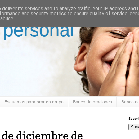
deliver its services and to analyze traffic. Your IP address and
formance and security metrics to ensure quality of service, ge
 abuse.
 personal
a
Esquemas para orar en grupo
Banco de oraciones
Banco de
Suscr
Susc
de diciembre de