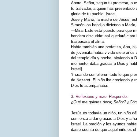
Ahora, Señor, según tu promesa, pued
tu Salvador, a quien has presentado a
gloria de tu pueblo, Israel.
José y María, la madre de Jesús, est
Simeón los bendijo diciendo a María,
—Mira: Este está puesto para que mu
bandera discutida: así quedará clara
traspasará el alma.
Había también una profetisa, Ana, hij
de jovencita había vivido siete años
del templo día y noche, sirviendo a
momento, daba gracias a Dios y habla
Israel].
Y cuando cumplieron todo lo que presc
de Nazaret. El niño iba creciendo y r
Dios lo acompañaba.
3. Reflexiono y rezo. Respondo.
¿Qué me quieres decir, Señor? ¿Cómo
Jesús es todavía un niño, un niño dé
comienza a dar gracias a Dios y a ha
Israel. La oración y los ayunos había
darse cuenta de que aquel niño es el 