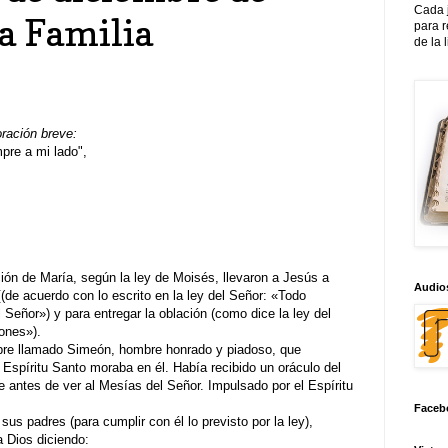
Cada 
a Familia
para 
de la 
oración breve:
re a mi lado",
ción de María, según la ley de Moisés, llevaron a Jesús a
Audios
[(de acuerdo con lo escrito en la ley del Señor: «Todo
Señor») y para entregar la oblación (como dice la ley del
hones»).
bre llamado Simeón, hombre honrado y piadoso, que
 Espíritu Santo moraba en él. Había recibido un oráculo del
e antes de ver al Mesías del Señor. Impulsado por el Espíritu
Faceb
s padres (para cumplir con él lo previsto por la ley),
 Dios diciendo: