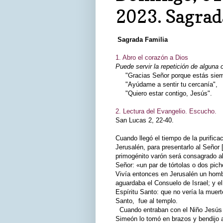
2023. Sagrad
Sagrada Familia
1. Abro el corazón a Dios
Puede servir la repetición de alguna 
"Gracias Señor porque estás siemp
"Ayúdame a sentir tu cercanía",
"Quiero estar contigo, Jesús".
2. Lectura del Evangelio. Escucho.
San Lucas 2, 22-40.
Cuando llegó el tiempo de la purifica
Jerusalén, para presentarlo al Señor 
primogénito varón será consagrado al 
Señor: «un par de tórtolas o dos pic
Vivía entonces en Jerusalén un hom
aguardaba el Consuelo de Israel; y el
Espíritu Santo: que no vería la muert
Santo, fue al templo.
Cuando entraban con el Niño Jesús su
Simeón lo tomó en brazos y bendijo a