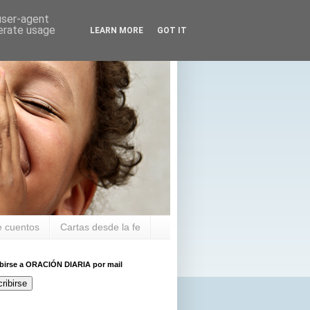
 user-agent
nerate usage
LEARN MORE
GOT IT
 cuentos
Cartas desde la fe
ibirse a ORACIÓN DIARIA por mail
ribirse