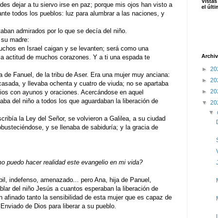
Vistas
es dejar a tu siervo irse en paz; porque mis ojos han visto a
el últ
nte todos los pueblos: luz para alumbrar a las naciones, y
aban admirados por lo que se decía del niño.
 su madre:
chos en Israel caigan y se levanten; será como una
Archiv
 la actitud de muchos corazones. Y a ti una espada te
►
20
a de Fanuel, de la tribu de Aser. Era una mujer muy anciana:
►
20
 casada, y llevaba ochenta y cuatro de viuda; no se apartaba
►
20
 Dios con ayunos y oraciones. Acercándose en aquel
ba del niño a todos los que aguardaban la liberación de
▼
20
▼
ribía la Ley del Señor, se volvieron a Galilea, a su ciudad
obusteciéndose, y se llenaba de sabiduría; y la gracia de
 puedo hacer realidad este evangelio en mi vida?
bil, indefenso, amenazado... pero Ana, hija de Panuel,
blar del niño Jesús a cuantos esperaban la liberación de
n afinado tanto la sensibilidad de esta mujer que es capaz de
Enviado de Dios para liberar a su pueblo.