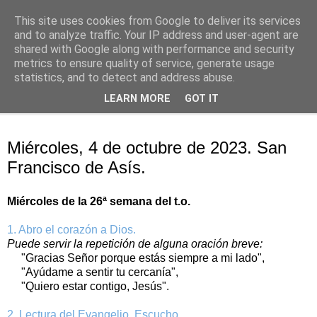
This site uses cookies from Google to deliver its services
Oración personal
and to analyze traffic. Your IP address and user-agent are
shared with Google along with performance and security
metrics to ensure quality of service, generate usage
con el Evangelio de cada día
statistics, and to detect and address abuse.
LEARN MORE
GOT IT
▼
miércoles, 4 de octubre de 2023
Miércoles, 4 de octubre de 2023. San
Francisco de Asís.
Miércoles de la 26ª semana del t.o.
1. Abro el corazón a Dios.
Puede servir la repetición de alguna oración breve:
"Gracias Señor porque estás siempre a mi lado",
"Ayúdame a sentir tu cercanía",
"Quiero estar contigo, Jesús".
2. Lectura del Evangelio. Escucho.