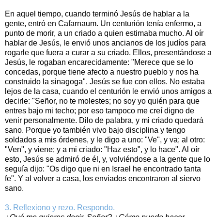
En aquel tiempo, cuando terminó Jesús de hablar a la
gente, entró en Cafarnaum. Un centurión tenía enfermo, a
punto de morir, a un criado a quien estimaba mucho. Al oír
hablar de Jesús, le envió unos ancianos de los judíos para
rogarle que fuera a curar a su criado. Ellos, presentándose a
Jesús, le rogaban encarecidamente: "Merece que se lo
concedas, porque tiene afecto a nuestro pueblo y nos ha
construido la sinagoga". Jesús se fue con ellos. No estaba
lejos de la casa, cuando el centurión le envió unos amigos a
decirle: "Señor, no te molestes; no soy yo quién para que
entres bajo mi techo; por eso tampoco me creí digno de
venir personalmente. Dilo de palabra, y mi criado quedará
sano. Porque yo también vivo bajo disciplina y tengo
soldados a mis órdenes, y le digo a uno: "Ve", y va; al otro:
"Ven", y viene; y a mi criado: "Haz esto", y lo hace". Al oír
esto, Jesús se admiró de él, y, volviéndose a la gente que lo
seguía dijo: "Os digo que ni en Israel he encontrado tanta
fe". Y al volver a casa, los enviados encontraron al siervo
sano.
3. Reflexiono y rezo. Respondo.