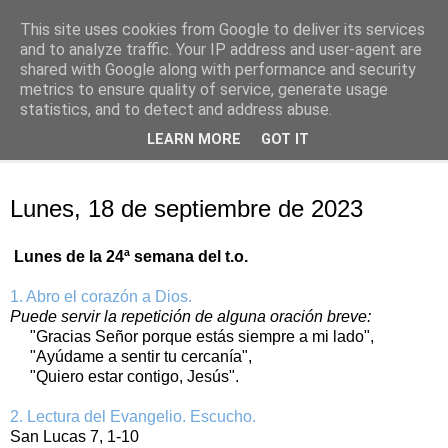
This site uses cookies from Google to deliver its services
Oración personal
and to analyze traffic. Your IP address and user-agent are
shared with Google along with performance and security
metrics to ensure quality of service, generate usage
con el Evangelio de cada día
statistics, and to detect and address abuse.
LEARN MORE
GOT IT
▼
lunes, 18 de septiembre de 2023
Lunes, 18 de septiembre de 2023
Lunes de la 24ª semana del t.o.
1. Abro el corazón a Dios.
Puede servir la repetición de alguna oración breve:
"Gracias Señor porque estás siempre a mi lado",
"Ayúdame a sentir tu cercanía",
"Quiero estar contigo, Jesús".
2. Lectura del Evangelio. Escucho.
San Lucas 7, 1-10