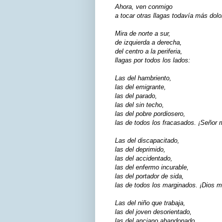
Ahora, ven conmigo
a tocar otras llagas todavía más dolo
Mira de norte a sur,
de izquierda a derecha,
del centro a la periferia,
llagas por todos los lados:
Las del hambriento,
las del emigrante,
las del parado,
las del sin techo,
las del pobre pordiosero,
las de todos los fracasados. ¡Señor 
Las del discapacitado,
las del deprimido,
las del accidentado,
las del enfermo incurable,
las del portador de sida,
las de todos los marginados. ¡Dios m
Las del niño que trabaja,
las del joven desorientado,
las del anciano abandonado,