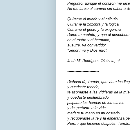
Pregunto, aunque el corazón me dice:
No me lanzo al camino sin saber a d
Quítame el miedo y el cálculo.
Quítame la zozobra y la lógica.
Quítame el gesto y la exigencia.
Dame tu espíritu, y que al descubrirt
en el rostro y el hermano,
susurre, ya convertido:
“Señor mío y Dios mío”.
José Mª Rodríguez Olaizola, sj
---------------------------
Dichoso tú, Tomás, que viste las lla
y quedaste tocado;
te asomaste a las vidrieras de la mis
y quedaste deslumbrado;
palpaste las heridas de los clavos
y despertaste a la vida;
metiste tu mano en mi costado
y recuperaste la fe y la esperanza pe
Pero, ¿qué hicieron después, Tomás