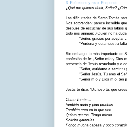
3. Reflexiono y rezo. Respondo.
¿Qué me quieres decir, Señor? ¿Cómo
Las dificultades de Santo Tomás para
Nos sorprenden: parece increíble que
después de escuchar de sus labios qu
todo nos animan: ¿Quién no ha duda
“Señor, gracias por aceptar con
“Perdona y cura nuestra falta 
Sin embargo, lo más importante de Sa
confesión de fe: ¡Señor mío y Dios 
presencia de Jesús resucitado y a co
“Señor, ayúdame a sentir tu pre
“Señor Jesús, Tú eres el Señor
“Señor mío y Dios mío, ten pie
Jesús te dice: “Dichoso tú, que cree
Como Tomás…
también dudo y pido pruebas.
También creo en lo que veo.
Quiero gestos. Tengo miedo.
Solicito garantías.
Pongo mucha cabeza y poco corazó