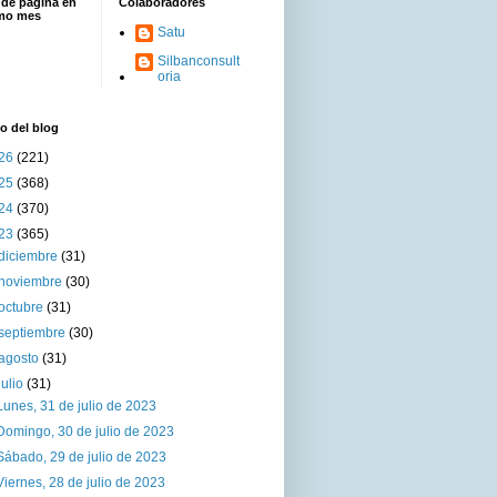
 de página en
Colaboradores
imo mes
Satu
Silbanconsult
oria
o del blog
26
(221)
25
(368)
24
(370)
23
(365)
diciembre
(31)
noviembre
(30)
octubre
(31)
septiembre
(30)
agosto
(31)
julio
(31)
Lunes, 31 de julio de 2023
Domingo, 30 de julio de 2023
Sábado, 29 de julio de 2023
Viernes, 28 de julio de 2023