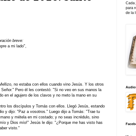
Cada 
para 
de la 
oración breve:
re a mi lado",
ellizo, no estaba con ellos cuando vino Jesús. Y los otros
Audios
l Señor." Pero él les contestó: "Si no veo en sus manos la
edo en el agujero de los clavos y no meto la mano en su
ntro los discípulos y Tomás con ellos. Llegó Jesús, estando
io y dijo: "Paz a vosotros." Luego dijo a Tomás: "Trae tu
 mano y métela en mi costado; y no seas incrédulo, sino
mío y Dios mío!" Jesús le dijo: "¿Porque me has visto has
Faceb
aber visto."