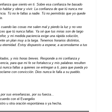
 confianza que siento en ti. Sobre esa confianza he basado
o hablar y obrar y vivir. La confianza de que tú nunca me
ancia. Tú no le fallas a nadie. Tú no permitirás que yo quede
ás.
, cuando las cosas me salen mal y pierdo la luz y no veo
nces que tú nunca fallas. Ya sé que tus miras son de largo
eñor, y mi medida paciencia exige una rápida solución,
nte un plan muy a la larga. Tenemos horarios distintos,
tu eternidad. Estoy dispuesto a esperar, a acomodarme a tus
mitados, y mis horas breves. Responde a mi confianza y
encia, para que mi fe se fortalezca y mis palabras resulten
ú nunca fallas a quienes se entregan a ti, para que pueda yo
proclame con convicción. Dios nunca le falla a su pueblo.
por sus enseñanzas, por su fuerza...
uerdo con el Evangelio
ro u otra oración espontánea o ya hecha.