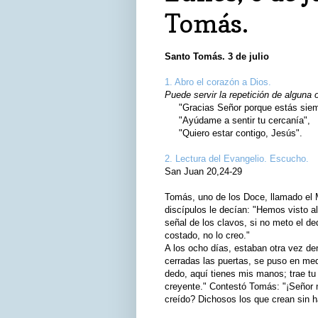
Tomás.
Santo Tomás. 3 de julio
1. Abro el corazón a Dios.
Puede servir la repetición de alguna 
"Gracias Señor porque estás siemp
"Ayúdame a sentir tu cercanía",
"Quiero estar contigo, Jesús".
2. Lectura del Evangelio. Escucho.
San Juan 20,24-29
Tomás, uno de los Doce, llamado el M
discípulos le decían: "Hemos visto a
señal de los clavos, si no meto el d
costado, no lo creo."
A los ocho días, estaban otra vez de
cerradas las puertas, se puso en med
dedo, aquí tienes mis manos; trae tu
creyente." Contestó Tomás: "¡Señor 
creído? Dichosos los que crean sin h