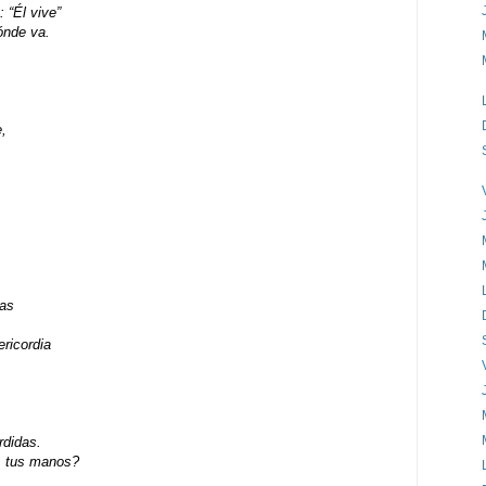
 “Él vive”
ónde va.
e,
gas
ericordia
rdidas.
, tus manos?