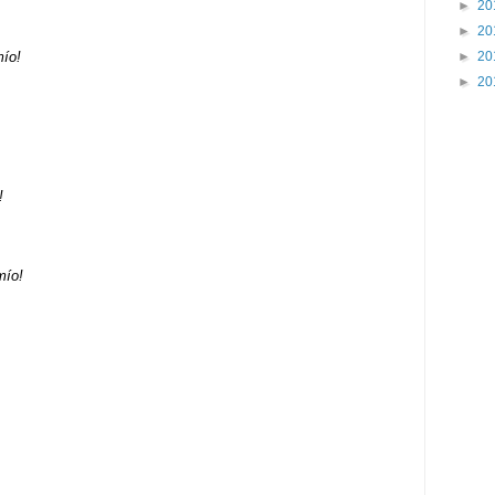
►
20
►
20
►
20
mío!
►
20
!
mío!