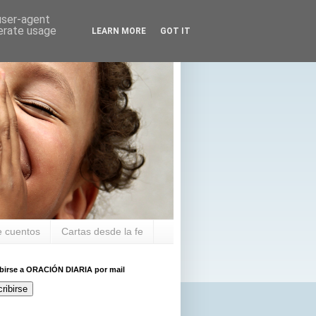
 user-agent
nerate usage
LEARN MORE
GOT IT
 cuentos
Cartas desde la fe
ibirse a ORACIÓN DIARIA por mail
ribirse