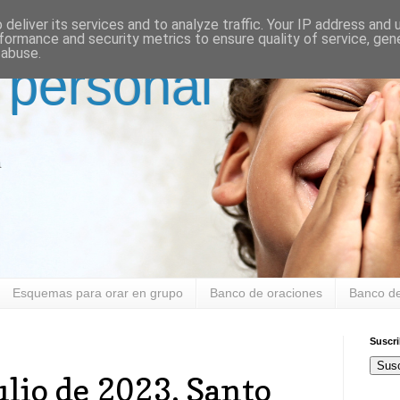
deliver its services and to analyze traffic. Your IP address and
formance and security metrics to ensure quality of service, ge
 abuse.
 personal
a
Esquemas para orar en grupo
Banco de oraciones
Banco de
Suscr
Susc
ulio de 2023. Santo