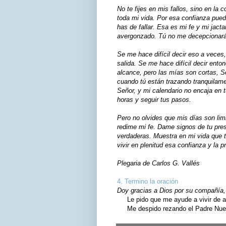
No te fijes en mis fallos, sino en la
toda mi vida. Por esa confianza pued
has de fallar. Esa es mi fe y mi jact
avergonzado. Tú no me decepcionar
Se me hace difícil decir eso a veces
salida. Se me hace difícil decir ento
alcance, pero las mías son cortas, S
cuando tú están trazando tranquilame
Señor, y mi calendario no encaja en 
horas y seguir tus pasos.
Pero no olvides que mis días son li
redime mi fe. Dame signos de tu pres
verdaderas. Muestra en mi vida que t
vivir en plenitud esa confianza y la 
Plegaria de Carlos G. Vallés
4. Termino la oración
Doy gracias a Dios por su compañía, 
Le pido que me ayude a vivir de ac
Me despido rezando el Padre Nuest