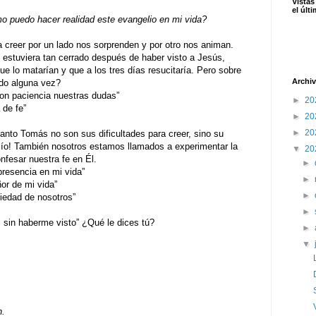
Vistas
el últ
 puedo hacer realidad este evangelio en mi vida?
 creer por un lado nos sorprenden y por otro nos animan.
 estuviera tan cerrado después de haber visto a Jesús,
e lo matarían y que a los tres días resucitaría. Pero sobre
Archiv
do alguna vez?
 paciencia nuestras dudas”
►
20
de fe”
►
20
►
20
nto Tomás no son sus dificultades para creer, sino su
mío! También nosotros estamos llamados a experimentar la
▼
20
nfesar nuestra fe en Él.
►
sencia en mi vida”
►
 de mi vida”
►
dad de nosotros”
►
s sin haberme visto” ¿Qué le dices tú?
►
▼
n.