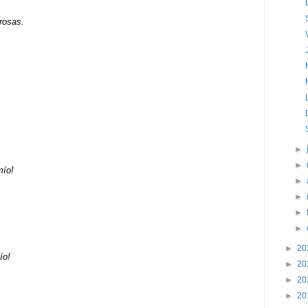
rosas.
►
►
mío!
►
►
►
►
►
20
ío!
►
20
►
20
►
20