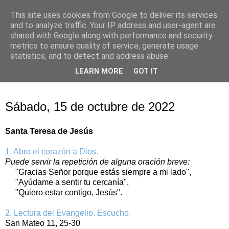
This site uses cookies from Google to deliver its services
Oración personal
and to analyze traffic. Your IP address and user-agent are
shared with Google along with performance and security
metrics to ensure quality of service, generate usage
con el Evangelio de cada día
statistics, and to detect and address abuse.
LEARN MORE
GOT IT
▼
sábado, 15 de octubre de 2022
Sábado, 15 de octubre de 2022
Santa Teresa de Jesús
1. Abro el corazón a Dios.
Puede servir la repetición de alguna oración breve:
"Gracias Señor porque estás siempre a mi lado",
"Ayúdame a sentir tu cercanía",
"Quiero estar contigo, Jesús".
2. Lectura del Evangelio. Escucho.
San Mateo 11, 25‑30