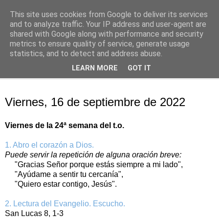
This site uses cookies from Google to deliver its services
Oración personal
and to analyze traffic. Your IP address and user-agent are
shared with Google along with performance and security
metrics to ensure quality of service, generate usage
con el Evangelio de cada día
statistics, and to detect and address abuse.
LEARN MORE
GOT IT
▼
viernes, 16 de septiembre de 2022
Viernes, 16 de septiembre de 2022
Viernes de la 24ª semana del t.o.
1. Abro el corazón a Dios.
Puede servir la repetición de alguna oración breve:
"Gracias Señor porque estás siempre a mi lado",
"Ayúdame a sentir tu cercanía",
"Quiero estar contigo, Jesús".
2. Lectura del Evangelio. Escucho.
San Lucas 8, 1-3