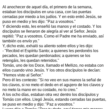
Al anochecer de aquel día, el primero de la semana,
estaban los discípulos en una casa, con las puertas
cerradas por miedo a los judíos. Y en esto entró Jesús, se
puso en medio y les dijo: "Paz a vosotros."
Y diciendo esto, les enseñó las manos y el costado. Y los
discípulos se llenaron de alegría al ver al Señor. Jesús
repitió: "Paz a vosotros. Como el Padre me ha enviado, así
también os envío yo."
Y, dicho esto, exhaló su aliento sobre ellos y les dijo:
- "Recibid el Espíritu Santo; a quienes les perdonéis los
pecados, les quedan perdonados; a quienes se los
retengáis, les quedan retenidos."
Tomás, uno de los Doce, llamado el Mellizo, no estaba con
ellos cuando vino Jesús. Y los otros discípulos le decían:
"Hemos visto al Señor."
Pero él les contesto: "Si no veo en sus manos la señal de
los clavos, si no meto el dedo en el agujero de los clavos y
no meto la mano en su costado, no lo creo."
A los ocho días, estaban otra vez dentro los discípulos y
Tomás con ellos. Llegó Jesús, estando cerradas las puertas,
se puso en medio y dijo: "Paz a vosotros."