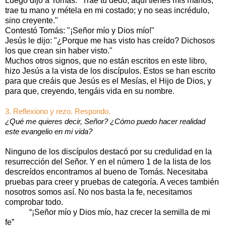
Luego dijo a Tomás: "Trae tu dedo, aquí tienes mis manos;
trae tu mano y métela en mi costado; y no seas incrédulo,
sino creyente."
Contestó Tomás: "¡Señor mío y Dios mío!"
Jesús le dijo: "¿Porque me has visto has creído? Dichosos
los que crean sin haber visto."
Muchos otros signos, que no están escritos en este libro,
hizo Jesús a la vista de los discípulos. Estos se han escrito
para que creáis que Jesús es el Mesías, el Hijo de Dios, y
para que, creyendo, tengáis vida en su nombre.
3. Reflexiono y rezo. Respondo.
¿Qué me quieres decir, Señor? ¿Cómo puedo hacer realidad
este evangelio en mi vida?
Ninguno de los discípulos destacó por su credulidad en la
resurrección del Señor. Y en el número 1 de la lista de los
descreídos encontramos al bueno de Tomás. Necesitaba
pruebas para creer y pruebas de categoría. A veces también
nosotros somos así. No nos basta la fe, necesitamos
comprobar todo.
“¡Señor mío y Dios mío, haz crecer la semilla de mi
fe”