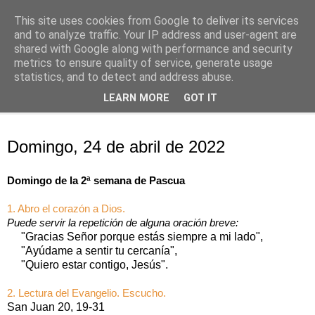
This site uses cookies from Google to deliver its services
Oración personal
and to analyze traffic. Your IP address and user-agent are
shared with Google along with performance and security
metrics to ensure quality of service, generate usage
con el Evangelio de cada día
statistics, and to detect and address abuse.
LEARN MORE
GOT IT
▼
domingo, 24 de abril de 2022
Domingo, 24 de abril de 2022
Domingo de la 2ª semana de Pascua
1. Abro el corazón a Dios.
Puede servir la repetición de alguna oración breve:
"Gracias Señor porque estás siempre a mi lado",
"Ayúdame a sentir tu cercanía",
"Quiero estar contigo, Jesús".
2. Lectura del Evangelio. Escucho.
San Juan 20, 19-31