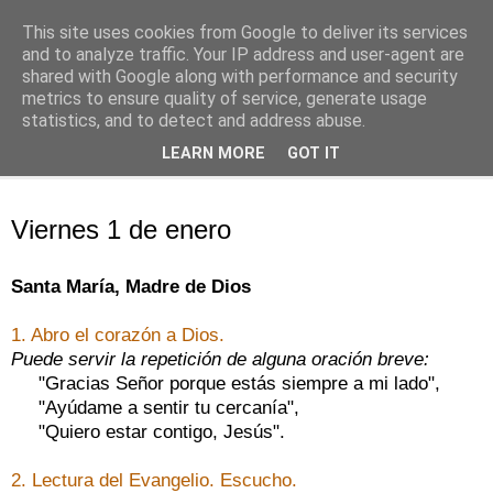
This site uses cookies from Google to deliver its services
Oración personal
and to analyze traffic. Your IP address and user-agent are
shared with Google along with performance and security
metrics to ensure quality of service, generate usage
con el Evangelio de cada día
statistics, and to detect and address abuse.
LEARN MORE
GOT IT
▼
viernes, 1 de enero de 2021
Viernes 1 de enero
Santa María, Madre de Dios
1. Abro el corazón a Dios.
Puede servir la repetición de alguna oración breve:
"Gracias Señor porque estás siempre a mi lado",
"Ayúdame a sentir tu cercanía",
"Quiero estar contigo, Jesús".
2. Lectura del Evangelio. Escucho.