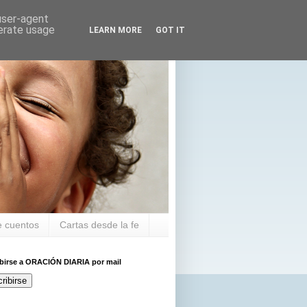
 user-agent
nerate usage
LEARN MORE
GOT IT
 cuentos
Cartas desde la fe
ibirse a ORACIÓN DIARIA por mail
ribirse