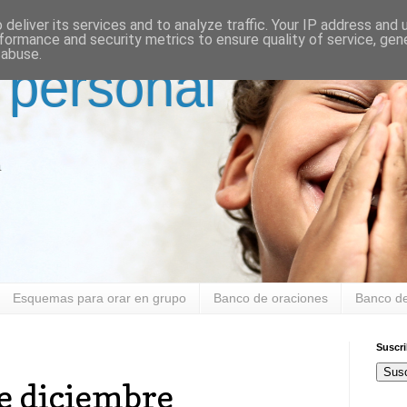
deliver its services and to analyze traffic. Your IP address and
formance and security metrics to ensure quality of service, ge
 abuse.
 personal
a
Esquemas para orar en grupo
Banco de oraciones
Banco de
Suscr
Susc
e diciembre