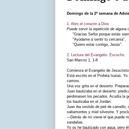
Domingo de la 2ª semana de Advi
1. Abro el corazón a Dios.
Puede servir la repetición de alguna 
"Gracias Señor porque estás siemp
"Ayúdame a sentir tu cercanía",
"Quiero estar contigo, Jesús".
2. Lectura del Evangelio. Escucho.
San Marcos 1, 1‑8
Comienza el Evangelio de Jesucristo,
Está escrito en el Profeta Isaías: Yo
camino.
Una voz grita en el desierto: Prepara
Juan bautizaba en el desierto: predic
perdonasen los pecados. Acudía la g
los bautizaba en el Jordán.
Juan iba vestido de piel de camello, 
saltamontes y miel silvestre. Y proc
—Detrás de mí viene el que puede m
sandalias.
Yo os he bautizado con agua, pero él