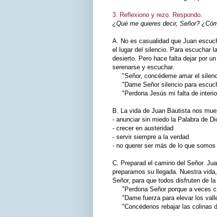
3. Reflexiono y rezo. Respondo.
¿Qué me quieres decir, Señor? ¿Cómo
A. No es casualidad que Juan escuche
el lugar del silencio. Para escuchar 
desierto. Pero hace falta dejar por u
serenarse y escuchar.
"Señor, concédeme amar el silenc
"Dame Señor silencio para escuchar
"Perdona Jesús mi falta de interio
B. La vida de Juan Bautista nos mue
- anunciar sin miedo la Palabra de Di
- crecer en austeridad
- servir siempre a la verdad
- no querer ser más de lo que somos
C. Preparad el camino del Señor. Ju
preparamos su llegada. Nuestra vida,
Señor, para que todos disfruten de la
"Perdona Señor porque a veces cre
"Dame fuerza para elevar los valles
"Concédenos rebajar las colinas de l