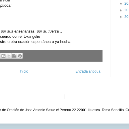
a vida
►
20
pticos!
►
20
►
20
por sus enseñanzas, por su fuerza...
uerdo con el Evangelio
ro u otra oración espontánea o ya hecha.
Inicio
Entrada antigua
b de Oración de Jose Antonio Satue c/ Perena 22 22001 Huesca. Tema Sencillo. C