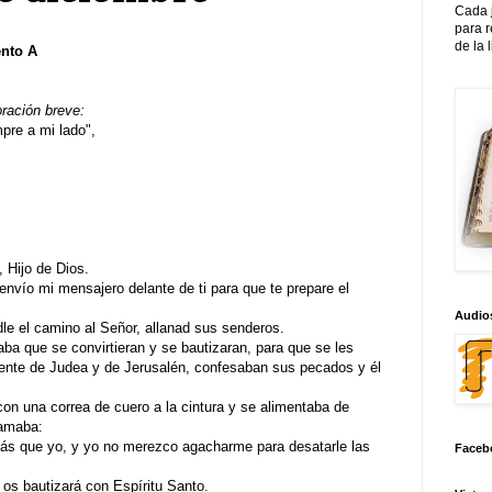
Cada 
para 
de la 
ento A
oración breve:
re a mi lado",
 Hijo de Dios.
 envío mi mensajero delante de ti para que te prepare el
Audios
dle el camino al Señor, allanad sus senderos.
aba que se convirtieran y se bautizaran, para que se les
ente de Judea y de Jerusalén, confesaban sus pecados y él
con una correa de cuero a la cintura y se alimentaba de
lamaba:
ás que yo, y yo no merezco agacharme para desatarle las
Faceb
 os bautizará con Espíritu Santo.