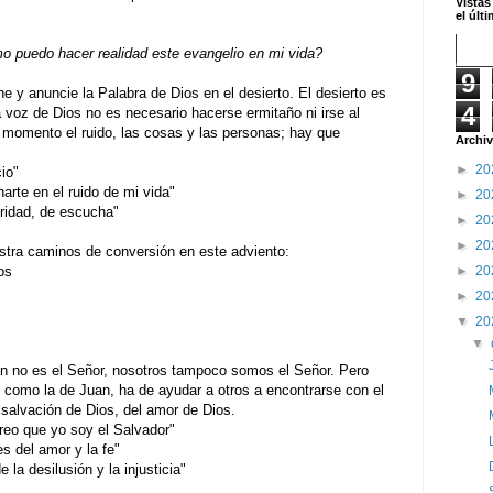
Vistas
el últ
 puedo hacer realidad este evangelio en mi vida?
9
 y anuncie la Palabra de Dios en el desierto. El desierto es
4
la voz de Dios no es necesario hacerse ermitaño ni irse al
n momento el ruido, las cosas y las personas; hay que
Archiv
►
20
io"
te en el ruido de mi vida"
►
20
ridad, de escucha"
►
20
►
20
stra caminos de conversión en este adviento:
os
►
20
►
20
▼
20
▼
an no es el Señor, nosotros tampoco somos el Señor. Pero
 como la de Juan, ha de ayudar a otros a encontrarse con el
 salvación de Dios, del amor de Dios.
o que yo soy el Salvador"
 del amor y la fe"
a desilusión y la injusticia"