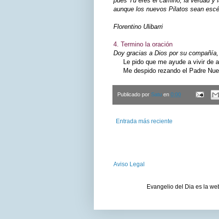
pues Tú eres el camino, la verdad y l
aunque los nuevos Pilatos sean escé
Florentino Ulibarri
4. Termino la oración
Doy gracias a Dios por su compañía, 
Le pido que me ayude a vivir de ac
Me despido rezando el Padre Nuest
Publicado por
Satu
en
0:00
Entrada más reciente
Aviso Legal
Evangelio del Dia es la we