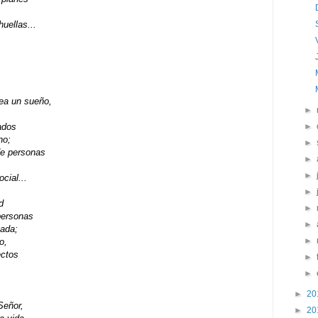
uellas...
sea un sueño,
►
ados
►
no;
►
de personas
►
►
ocial...
►
d
►
personas
►
cada;
►
o,
ectos
►
►
.
►
20
Señor,
►
20