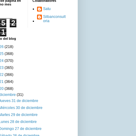
 de página en
Colaboradores
imo mes
Satu
Silbanconsult
5
2
oria
1
o del blog
26
(218)
25
(368)
24
(370)
23
(365)
22
(366)
21
(364)
20
(368)
diciembre
(31)
Jueves 31 de diciembre
Miércoles 30 de diciembre
Martes 29 de diciembre
Lunes 28 de diciembre
Domingo 27 de diciembre
Sábado 26 de diciembre