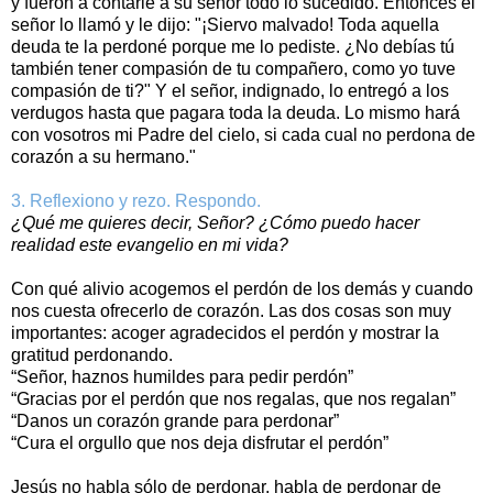
y fueron a contarle a su señor todo lo sucedido. Entonces el
señor lo llamó y le dijo: "¡Siervo malvado! Toda aquella
deuda te la perdoné porque me lo pediste. ¿No debías tú
también tener compasión de tu compañero, como yo tuve
compasión de ti?" Y el señor, indignado, lo entregó a los
verdugos hasta que pagara toda la deuda. Lo mismo hará
con vosotros mi Padre del cielo, si cada cual no perdona de
corazón a su hermano."
3. Reflexiono y rezo. Respondo.
¿Qué me quieres decir, Señor? ¿Cómo puedo hacer
realidad este evangelio en mi vida?
Con qué alivio acogemos el perdón de los demás y cuando
nos cuesta ofrecerlo de corazón. Las dos cosas son muy
importantes: acoger agradecidos el perdón y mostrar la
gratitud perdonando.
“Señor, haznos humildes para pedir perdón”
“Gracias por el perdón que nos regalas, que nos regalan”
“Danos un corazón grande para perdonar”
“Cura el orgullo que nos deja disfrutar el perdón”
Jesús no habla sólo de perdonar, habla de perdonar de