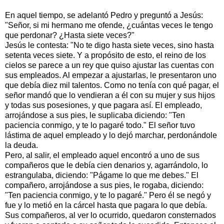
En aquel tiempo, se adelantó Pedro y preguntó a Jesús:
"Señor, si mi hermano me ofende, ¿cuántas veces le tengo
que perdonar? ¿Hasta siete veces?"
Jesús le contesta: "No te digo hasta siete veces, sino hasta
setenta veces siete. Y a propósito de esto, el reino de los
cielos se parece a un rey que quiso ajustar las cuentas con
sus empleados. Al empezar a ajustarlas, le presentaron uno
que debía diez mil talentos. Como no tenía con qué pagar, el
señor mandó que lo vendieran a él con su mujer y sus hijos
y todas sus posesiones, y que pagara así. El empleado,
arrojándose a sus pies, le suplicaba diciendo: "Ten
paciencia conmigo, y te lo pagaré todo." El señor tuvo
lástima de aquel empleado y lo dejó marchar, perdonándole
la deuda.
Pero, al salir, el empleado aquel encontró a uno de sus
compañeros que le debía cien denarios y, agarrándolo, lo
estrangulaba, diciendo: "Págame lo que me debes." El
compañero, arrojándose a sus pies, le rogaba, diciendo:
"Ten paciencia conmigo, y te lo pagaré." Pero él se negó y
fue y lo metió en la cárcel hasta que pagara lo que debía.
Sus compañeros, al ver lo ocurrido, quedaron consternados