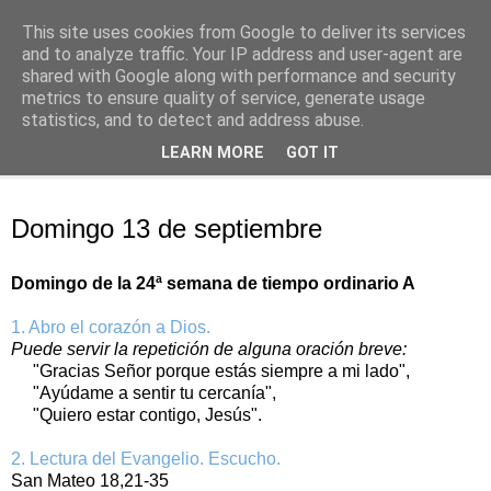
This site uses cookies from Google to deliver its services
Oración personal
and to analyze traffic. Your IP address and user-agent are
shared with Google along with performance and security
metrics to ensure quality of service, generate usage
con el Evangelio de cada día
statistics, and to detect and address abuse.
LEARN MORE
GOT IT
▼
domingo, 13 de septiembre de 2020
Domingo 13 de septiembre
Domingo de la 24ª semana de tiempo ordinario A
1. Abro el corazón a Dios.
Puede servir la repetición de alguna oración breve:
"Gracias Señor porque estás siempre a mi lado",
"Ayúdame a sentir tu cercanía",
"Quiero estar contigo, Jesús".
2. Lectura del Evangelio. Escucho.
San Mateo 18,21-35