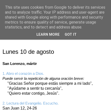
This site uses cookies from Google to deliver its services
Oración personal
and to analyze traffic. Your IP address and user-agent are
shared with Google along with performance and security
metrics to ensure quality of service, generate usage
con el Evangelio de cada día
statistics, and to detect and address abuse.
LEARN MORE
GOT IT
▼
lunes, 10 de agosto de 2020
Lunes 10 de agosto
San Lorenzo, mártir
1. Abro el corazón a Dios.
Puede servir la repetición de alguna oración breve:
"Gracias Señor porque estás siempre a mi lado",
"Ayúdame a sentir tu cercanía",
"Quiero estar contigo, Jesús".
2. Lectura del Evangelio. Escucho.
San Juan 12, 24-26