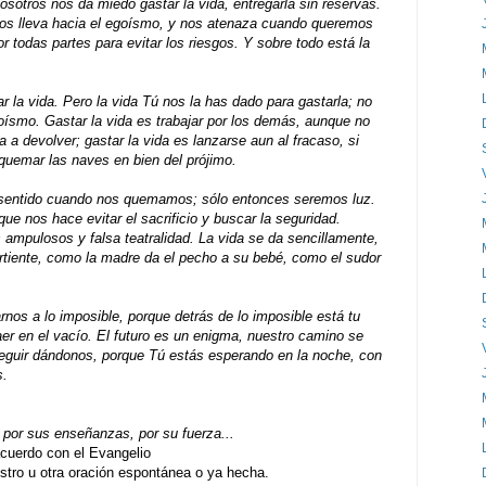
nosotros nos da miedo gastar la vida, entregarla sin reservas.
 nos lleva hacia el egoísmo, y nos atenaza cuando queremos
 todas partes para evitar los riesgos. Y sobre todo está la
 la vida. Pero la vida Tú nos la has dado para gastarla; no
oísmo. Gastar la vida es trabajar por los demás, aunque no
a a devolver; gastar la vida es lanzarse aun al fracaso, si
 quemar las naves en bien del prójimo.
sentido cuando nos quemamos; sólo entonces seremos luz.
que nos hace evitar el sacrificio y buscar la seguridad.
 ampulosos y falsa teatralidad. La vida se da sencillamente,
ertiente, como la madre da el pecho a su bebé, como el sudor
nos a lo imposible, porque detrás de lo imposible está tu
er en el vacío. El futuro es un enigma, nuestro camino se
seguir dándonos, porque Tú estás esperando en la noche, con
s.
por sus enseñanzas, por su fuerza...
uerdo con el Evangelio
ro u otra oración espontánea o ya hecha.