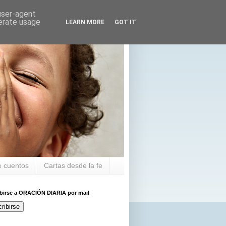
 user-agent
nerate usage
LEARN MORE
GOT IT
 cuentos
Cartas desde la fe
ibirse a ORACIÓN DIARIA por mail
ribirse