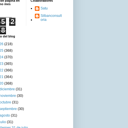
 de página en
Colaboradores
imo mes
Satu
Silbanconsult
5
2
oria
8
o del blog
26
(218)
25
(368)
24
(370)
23
(365)
22
(366)
21
(364)
20
(368)
diciembre
(31)
noviembre
(30)
octubre
(31)
septiembre
(30)
agosto
(31)
julio
(31)
Viernes 31 de julio