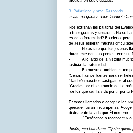
predicar en sus ciudades.
3. Reflexiono y rezo. Respondo.
¿Qué me quieres decir, Señor? ¿Cómo
Nos extrañan las palabras del Evang
a traer guerras y división. ¿No se ha
es de la fraternidad? Es cierto, pero
de Jesús esperan muchas dificultad
- No es raro que los jóvenes llama
duramente con sus padres, con sus f
- A lo largo de la historia muchos 
justicia, la fraternidad.
- En nuestros ambientes tampoco es
“Señor, haznos fuertes para ser fieles
“También nosotros castigamos al que
“Gracias por el testimonio de los márt
de los que dan la vida por ti, por tu 
Estamos llamados a acoger a los pro
quedaremos sin recompensa. Acoger a
disfrutar de la vida que Él nos trae.
“Enséñanos a reconocer y a aco
Jesús, nos has dicho: "Quién quiera g