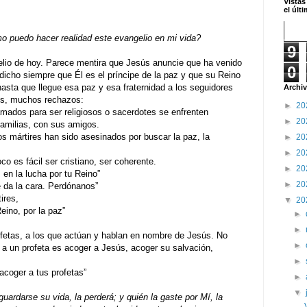
Vistas
el últ
 puedo hacer realidad este evangelio en mi vida?
9
elio de hoy. Parece mentira que Jesús anuncie que ha venido
0
 dicho siempre que Él es el príncipe de la paz y que su Reino
 hasta que llegue esa paz y esa fraternidad a los seguidores
Archiv
es, muchos rechazos:
►
20
dos para ser religiosos o sacerdotes se enfrenten
►
20
amilias, con sus amigos.
mártires han sido asesinados por buscar la paz, la
►
20
►
20
 fácil ser cristiano, ser coherente.
►
20
 en la lucha por tu Reino”
►
20
 da la cara. Perdónanos”
ires,
▼
20
Reino, por la paz”
►
►
fetas, a los que actúan y hablan en nombre de Jesús. No
►
 un profeta es acoger a Jesús, acoger su salvación,
►
ger a tus profetas”
►
▼
uardarse su vida, la perderá; y quién la gaste por Mí, la