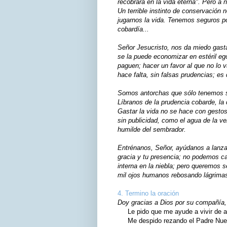
recobrará en la vida eterna". Pero a 
Un terrible instinto de conservación
jugarnos la vida. Tenemos seguros por
cobardía...
Señor Jesucristo, nos da miedo gastar
se la puede economizar en estéril eg
paguen; hacer un favor al que no lo v
hace falta, sin falsas prudencias; es
Somos antorchas que sólo tenemos 
Líbranos de la prudencia cobarde, la 
Gastar la vida no se hace con gestos
sin publicidad, como el agua de la v
humilde del sembrador.
Entrénanos, Señor, ayúdanos a lanzar
gracia y tu presencia; no podemos ca
interna en la niebla; pero queremos 
mil ojos humanos rebosando lágrima
4. Termino la oración
Doy gracias a Dios por su compañía, 
Le pido que me ayude a vivir de ac
Me despido rezando el Padre Nuest