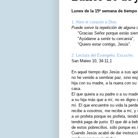
Lunes de la 15ª semana de tiempo 
1. Abro el corazón a Dios.
Puede servir la repetición de alguna 
"Gracias Señor porque estás siemp
"Ayúdame a sentir tu cercanía",
"Quiero estar contigo, Jesús".
2. Lectura del Evangelio. Escucho.
San Mateo 10, 34-11,1
En aquel tiempo dijo Jesús a sus apó
no he venido a sembrar paz, sino es
hija con su madre, a la nuera con su
casa.
El que quiera a su padre o a su madr
a su hija más que a mí, no es digno 
mí. El que encuentre su vida la perde
recibe a vosotros, me recibe a mí, y 
a un profeta porque es profeta, tendr
tendrá paga de justo. El que dé a b
de estos pobrecillos, sólo porque es 
Cuando Jesús acabó de dar instruccio