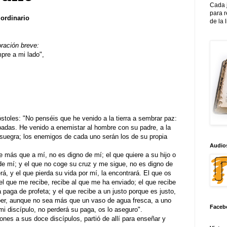
Cada 
para 
ordinario
de la 
oración breve:
re a mi lado",
stoles: "No penséis que he venido a la tierra a sembrar paz:
padas. He venido a enemistar al hombre con su padre, a la
 suegra; los enemigos de cada uno serán los de su propia
Audios
e más que a mí, no es digno de mí; el que quiere a su hijo o
de mí; y el que no coge su cruz y me sigue, no es digno de
rá, y el que pierda su vida por mí, la encontrará. El que os
el que me recibe, recibe al que me ha enviado; el que recibe
á paga de profeta; y el que recibe a un justo porque es justo,
eber, aunque no sea más que un vaso de agua fresca, a uno
Faceb
mi discípulo, no perderá su paga, os lo aseguro".
nes a sus doce discípulos, partió de allí para enseñar y