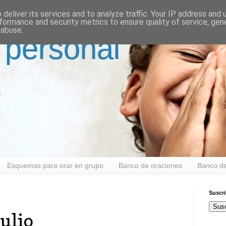
deliver its services and to analyze traffic. Your IP address and
formance and security metrics to ensure quality of service, ge
 abuse.
 personal
a
Esquemas para orar en grupo
Banco de oraciones
Banco de
Suscr
Susc
ulio