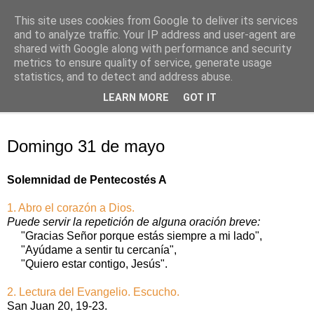
This site uses cookies from Google to deliver its services
Oración personal
and to analyze traffic. Your IP address and user-agent are
shared with Google along with performance and security
metrics to ensure quality of service, generate usage
con el Evangelio de cada día
statistics, and to detect and address abuse.
LEARN MORE
GOT IT
▼
domingo, 31 de mayo de 2020
Domingo 31 de mayo
Solemnidad de Pentecostés A
1. Abro el corazón a Dios.
Puede servir la repetición de alguna oración breve:
"Gracias Señor porque estás siempre a mi lado",
"Ayúdame a sentir tu cercanía",
"Quiero estar contigo, Jesús".
2. Lectura del Evangelio. Escucho.
San Juan 20, 19‑23.