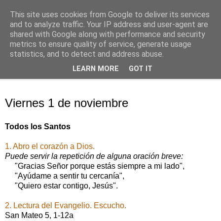
This site uses cookies from Google to deliver its services
Oración personal
and to analyze traffic. Your IP address and user-agent are
shared with Google along with performance and security
metrics to ensure quality of service, generate usage
con el Evangelio de cada día
statistics, and to detect and address abuse.
LEARN MORE
GOT IT
▼
viernes, 1 de noviembre de 2019
Viernes 1 de noviembre
Todos los Santos
1. Abro el corazón a Dios.
Puede servir la repetición de alguna oración breve:
"Gracias Señor porque estás siempre a mi lado",
"Ayúdame a sentir tu cercanía",
"Quiero estar contigo, Jesús".
2. Lectura del Evangelio. Escucho.
San Mateo 5, 1-12a