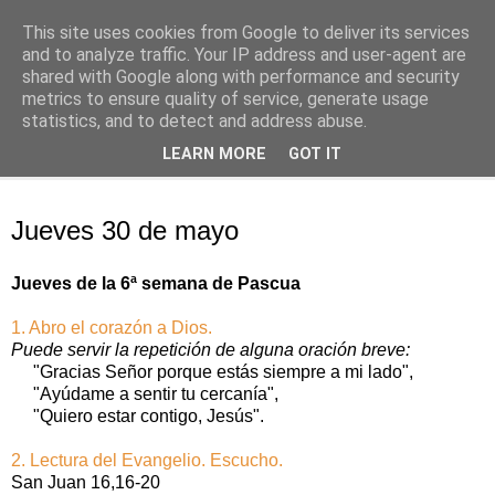
This site uses cookies from Google to deliver its services
Oración personal
and to analyze traffic. Your IP address and user-agent are
shared with Google along with performance and security
metrics to ensure quality of service, generate usage
con el Evangelio de cada día
statistics, and to detect and address abuse.
LEARN MORE
GOT IT
▼
jueves, 30 de mayo de 2019
Jueves 30 de mayo
Jueves de la 6ª semana de Pascua
1. Abro el corazón a Dios.
Puede servir la repetición de alguna oración breve:
"Gracias Señor porque estás siempre a mi lado",
"Ayúdame a sentir tu cercanía",
"Quiero estar contigo, Jesús".
2. Lectura del Evangelio. Escucho.
San Juan 16,16-20