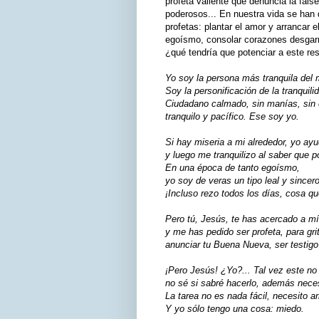
profeta valiente que denuncia la fals
poderosos... En nuestra vida se han
profetas: plantar el amor y arrancar e
egoísmo, consolar corazones desgarr
¿qué tendría que potenciar a este re
Yo soy la persona más tranquila del
Soy la personificación de la tranquili
Ciudadano calmado, sin manías, sin
tranquilo y pacífico. Ese soy yo.
Si hay miseria a mi alrededor, yo ay
y luego me tranquilizo al saber que 
En una época de tanto egoísmo,
yo soy de veras un tipo leal y sincero
¡Incluso rezo todos los días, cosa q
Pero tú, Jesús, te has acercado a mí
y me has pedido ser profeta, para gri
anunciar tu Buena Nueva, ser testigo
¡Pero Jesús! ¿Yo?... Tal vez este no 
no sé si sabré hacerlo, además neces
La tarea no es nada fácil, necesito ar
Y yo sólo tengo una cosa: miedo.