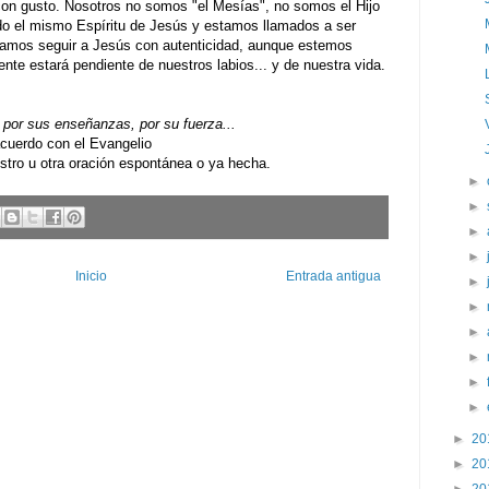
n gusto. Nosotros no somos "el Mesías", no somos el Hijo
o el mismo Espíritu de Jesús y estamos llamados a ser
ntamos seguir a Jesús con autenticidad, aunque estemos
nte estará pendiente de nuestros labios... y de nuestra vida.
por sus enseñanzas, por su fuerza...
uerdo con el Evangelio
ro u otra oración espontánea o ya hecha.
►
►
►
►
Inicio
Entrada antigua
►
►
►
►
►
►
►
20
►
20
►
20