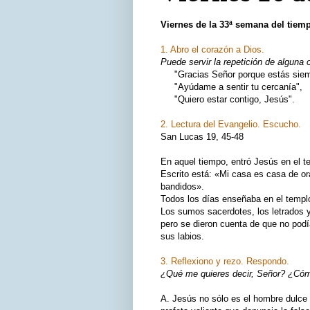
Viernes de la 33ª semana del
tiemp
1. Abro el corazón a Dios.
Puede servir la repetición de alguna 
"Gracias Señor porque estás siemp
"Ayúdame a sentir tu cercanía",
"Quiero estar contigo, Jesús".
2. Lectura del Evangelio. Escucho.
San Lucas 19, 45-48
En aquel tiempo, entró Jesús en el t
Escrito está: «Mi casa es casa de or
bandidos».
Todos los días enseñaba en el templ
Los sumos sacerdotes, los letrados y
pero se dieron cuenta de que no podí
sus labios.
3. Reflexiono y rezo. Respondo.
¿Qué me quieres decir, Señor? ¿Cómo
A. Jesús no sólo es el hombre dulce 