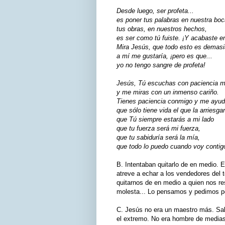
Desde luego, ser profeta...
es poner tus palabras en nuestra boc
tus obras, en nuestros hechos,
es ser como tú fuiste. ¡Y acabaste en
Mira Jesús, que todo esto es demasi
a mí me gustaría, ¡pero es que...
yo no tengo sangre de profeta!
Jesús, Tú escuchas con paciencia m
y me miras con un inmenso cariño.
Tienes paciencia conmigo y me ayud
que sólo tiene vida el que la arriesga
que Tú siempre estarás a mi lado
que tu fuerza será mi fuerza,
que tu sabiduría será la mía,
que todo lo puedo cuando voy conti
B. Intentaban quitarlo de en medio. 
atreve a echar a los vendedores del 
quitarnos de en medio a quien nos re
molesta... Lo pensamos y pedimos p
C. Jesús no era un maestro más. Sab
el extremo. No era hombre de medias 