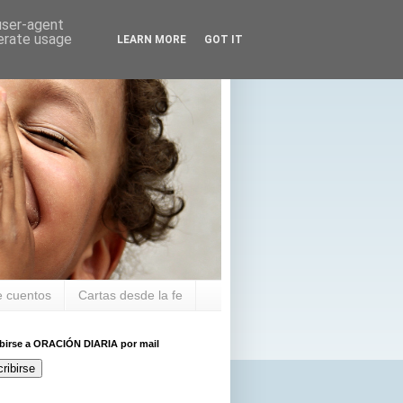
 user-agent
nerate usage
LEARN MORE
GOT IT
 cuentos
Cartas desde la fe
ibirse a ORACIÓN DIARIA por mail
ribirse