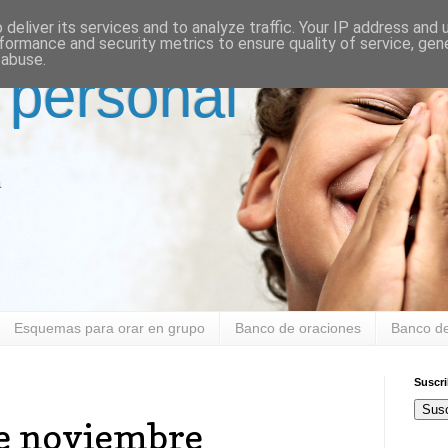
deliver its services and to analyze traffic. Your IP address and
formance and security metrics to ensure quality of service, ge
 abuse.
 personal
a
Esquemas para orar en grupo
Banco de oraciones
Banco de
Suscr
Susc
de noviembre