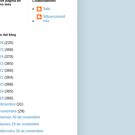
 de página en
Colaboradores
imo mes
Satu
Silbanconsult
oria
o del blog
26
(220)
25
(368)
24
(370)
23
(365)
22
(366)
21
(364)
20
(368)
19
(365)
18
(366)
diciembre
(31)
noviembre
(29)
Viernes 30 de noviembre
Jueves 29 de noviembre
Miércoles 28 de noviembre