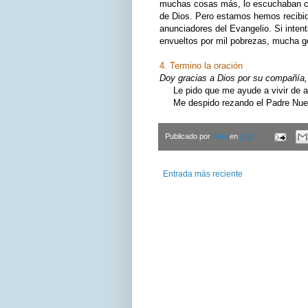
muchas cosas más, lo escuchaban co
de Dios. Pero estamos hemos recibid
anunciadores del Evangelio. Si inte
envueltos por mil pobrezas, mucha ge
4. Termino la oración
Doy gracias a Dios por su compañía, 
Le pido que me ayude a vivir de ac
Me despido rezando el Padre Nuest
Publicado por
Satu
en
6:11
Entrada más reciente