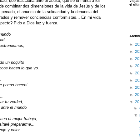
edad, que reacciona ante el abuso, que se enfrenta a los
Vistas
el últ
 de combinar dos dimensiones de la vida de Jesús y de los
l pecado, el anuncio de la solidaridad y la denuncia del
ados y remover conciencias conformistas... En mi vida
specto? Pido a Dios luz y fuerza.
 mundo.
Archiv
dad.
►
20
 extremismos,
►
20
►
20
udo un poquito
►
20
pocos hacen lo que yo.
►
20
.
►
20
ue pocos hacen!
►
20
►
20
...
tar tu verdad,
▼
20
 ante el mundo.
►
▼
sea el mejor trabajo,
itaré prepararme...
rojo y valor.