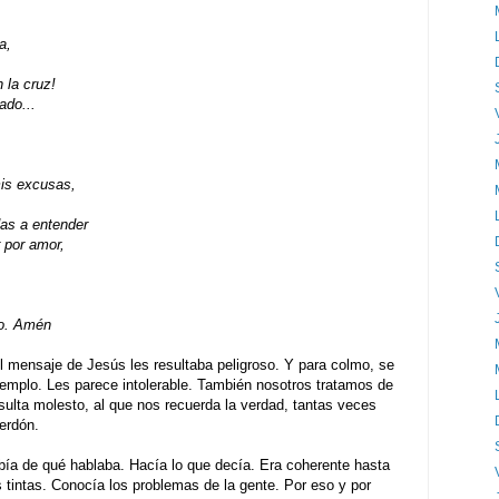
a,
 la cruz!
ado...
is excusas,
as a entender
r por amor,
go. Amén
El mensaje de Jesús les resultaba peligroso. Y para colmo, se
templo. Les parece intolerable. También nosotros tratamos de
sulta molesto, al que nos recuerda la verdad, tantas veces
erdón.
ía de qué hablaba. Hacía lo que decía. Era coherente hasta
tintas. Conocía los problemas de la gente. Por eso y por