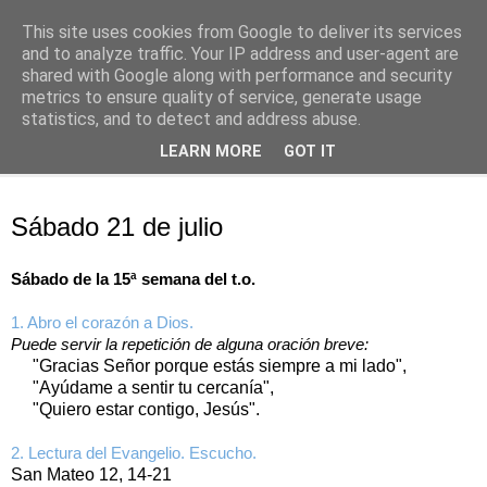
This site uses cookies from Google to deliver its services
Oración personal
and to analyze traffic. Your IP address and user-agent are
shared with Google along with performance and security
metrics to ensure quality of service, generate usage
con el Evangelio de cada día
statistics, and to detect and address abuse.
LEARN MORE
GOT IT
▼
sábado, 21 de julio de 2018
Sábado 21 de julio
Sábado de la 15ª semana del t.o.
1. Abro el corazón a Dios.
Puede servir la repetición de alguna oración breve:
"Gracias Señor porque estás siempre a mi lado",
"Ayúdame a sentir tu cercanía",
"Quiero estar contigo, Jesús".
2. Lectura del Evangelio. Escucho.
San Mateo 12, 14-21