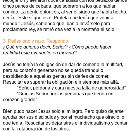
recogieron y llenaron doce canastas con los pedazos de los
cinco panes de cebada, que sobraron a los que habían
comido. La gente entonces, al ver el signo que había hecho,
decía: "Este sí que es el Profeta que tenía que venir al
mundo." Jesús, sabiendo que iban a llevárselo para
proclamarlo rey, se retiró otra vez a la montaña él solo.
3. Reflexiono y rezo. Respondo.
¿Qué me quieres decir, Señor? ¿Cómo puedo hacer
realidad este evangelio en mi vida?
Jesús no tenía la obligación de dar de comer a la multitud,
pero su corazón generoso no se queda tranquilo
despidiendo a aquellas gentes sin darles de comer.
Resucitar es superar la obligación e ir siempre más allá.
“Señor, perdona y cura nuestra falta de generosidad”
“Gracias Señor por las personas que tienen un
corazón grande”
Bien pudo hacer Jesús solo el milagro. Pero quiso dejarse
ayudar por sus discípulos y por el muchacho que ofreció lo
que tenía. Resucitar es dejar atrás el individualismo y contar
con la colaboración de los otros.