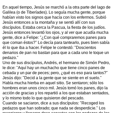
En aquel tiempo, Jesús se marchó a la otra parte del lago de
Galilea (o de Tiberíades). Lo seguía mucha gente, porque
habían visto los signos que hacía con los enfermos. Subió
Jesús entonces a la montaña y se sentó allí con sus
discípulos. Estaba cerca la Pascua, la fiesta de los judíos.
Jesús entonces levantó los ojos, y al ver que acudía mucha
gente, dice a Felipe: "¿Con qué compraremos panes para
que coman éstos?" Lo decía para tantearlo, pues bien sabía
él lo que iba a hacer. Felipe le contestó: "Doscientos
denarios de pan no bastan para que a cada uno le toque un
pedazo."
Uno de sus discípulos, Andrés, el hermano de Simón Pedro,
le dice: "Aquí hay un muchacho que tiene cinco panes de
cebada y un par de peces; pero, ¿qué es eso para tantos?"
Jesús dijo: "Decid a la gente que se siente en el suelo."
Había mucha hierba en aquel sitio. Se sentaron; sólo los
hombres eran unos cinco mil. Jesús tomó los panes, dijo la
acción de gracias y los repartió a los que estaban sentados,
y lo mismo todo lo que quisieron del pescado.
Cuando se saciaron, dice a sus discípulos: "Recoged los
pedazos que han sobrado; que nada se desperdicie." Los