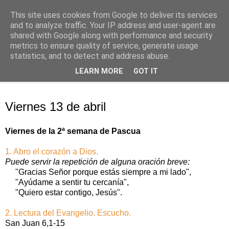
This site uses cookies from Google to deliver its services
Oración personal
and to analyze traffic. Your IP address and user-agent are
shared with Google along with performance and security
metrics to ensure quality of service, generate usage
con el Evangelio de cada día
statistics, and to detect and address abuse.
LEARN MORE
GOT IT
▼
jueves, 12 de abril de 2018
Viernes 13 de abril
Viernes de la 2ª semana de Pascua
1. Abro el corazón a Dios.
Puede servir la repetición de alguna oración breve:
"Gracias Señor porque estás siempre a mi lado",
"Ayúdame a sentir tu cercanía",
"Quiero estar contigo, Jesús".
2. Lectura del Evangelio. Escucho.
San Juan 6,1-15