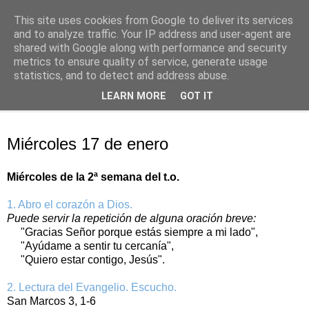
This site uses cookies from Google to deliver its services
Oración personal
and to analyze traffic. Your IP address and user-agent are
shared with Google along with performance and security
metrics to ensure quality of service, generate usage
con el Evangelio de cada día
statistics, and to detect and address abuse.
LEARN MORE
GOT IT
▼
miércoles, 17 de enero de 2018
Miércoles 17 de enero
Miércoles de la 2ª semana del t.o.
1. Abro el corazón a Dios.
Puede servir la repetición de alguna oración breve:
"Gracias Señor porque estás siempre a mi lado",
"Ayúdame a sentir tu cercanía",
"Quiero estar contigo, Jesús".
2. Lectura del Evangelio. Escucho.
San Marcos 3, 1-6