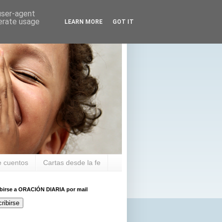
 user-agent
nerate usage
LEARN MORE
GOT IT
 cuentos
Cartas desde la fe
ibirse a ORACIÓN DIARIA por mail
ribirse