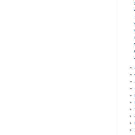
►
►
►
►
►
►
►
►
►
►