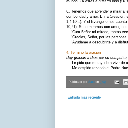
mundo. Tú estás a nuestro lado y tus
C. Tenemos que aprender a mirar al e
con bondad y amor. En la Creación, el
1,4.10...). Y el Evangelio nos cuenta
10,21). Si no miramos con amor, no d
"Cura Señor mi mirada, tantas vece
"Gracias, Señor, por las personas 
"Ayúdame a descubrirte y a disfruta
4. Termino la oración
Doy gracias a Dios por su compañía, 
Le pido que me ayude a vivir de ac
Me despido rezando el Padre Nuest
Publicado por
Satu
en
0:00
Entrada más reciente