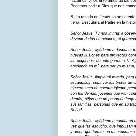
hacemos! ¿nos enteramos de las co
Podemos pedir a Dios que nos conced
B. La mirada de Jesús no se detenía 
tierra. Descubría al Padre en la histo
Señor Jesús, Tú nos invitas a observ
devenir de las estaciones, el germina
Señor Jesús, ayúdame a descubrir t
nuevas ilusiones para proyectos com
los pequeños, de entregarme a Ti. A
creciendo en mí, para ser yo misma, 
Señor Jesús, limpia mi mirada, para 
escándalos, sepa ver los brotes de v
higuera seca de nuestra iglesia: pe
con los demás; jóvenes que van contr
demás; niños que no pasan de largo 
sus familias, personas que en su tr
Señor!
Señor Jesús, ayúdame a confiar en 
vez que las escucho, que impulsan mi
y amor; que fortalecen mi esperanza e