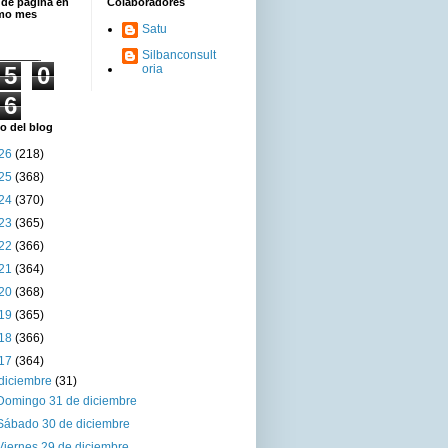
 de página en
Colaboradores
imo mes
Satu
Silbanconsult
5
0
oria
6
o del blog
26
(218)
25
(368)
24
(370)
23
(365)
22
(366)
21
(364)
20
(368)
19
(365)
18
(366)
17
(364)
diciembre
(31)
Domingo 31 de diciembre
Sábado 30 de diciembre
Viernes 29 de diciembre