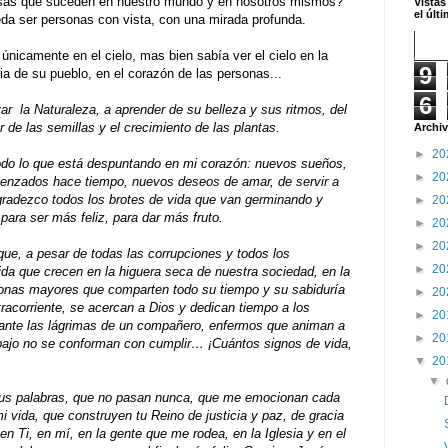
sas que suceden en nuestro mundo y en nosotros mismos?
Vistas
el últ
a ser personas con vista, con una mirada profunda.
únicamente en el cielo, mas bien sabía ver el cielo en la
9
ria de su pueblo, en el corazón de las personas...
6
ar la Naturaleza, a aprender de su belleza y sus ritmos, del
r de las semillas y el crecimiento de las plantas.
Archiv
►
20
odo lo que está despuntando en mi corazón: nuevos sueños,
►
20
enzados hace tiempo, nuevos deseos de amar, de servir a
gradezco todos los brotes de vida que van germinando y
►
20
para ser más feliz, para dar más fruto.
►
20
►
20
que, a pesar de todas las corrupciones y todos los
►
20
ida que crecen en la higuera seca de nuestra sociedad, en la
rsonas mayores que comparten todo su tiempo y su sabiduría
►
20
acorriente, se acercan a Dios y dedican tiempo a los
►
20
ante las lágrimas de un compañero, enfermos que animan a
►
20
abajo no se conforman con cumplir… ¡Cuántos signos de vida,
▼
20
▼
tus palabras, que no pasan nunca, que me emocionan cada
 vida, que construyen tu Reino de justicia y paz, de gracia
n Ti, en mí, en la gente que me rodea, en la Iglesia y en el