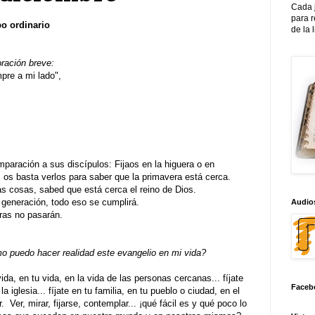
Cada 
para 
o ordinario
de la 
oración breve:
re a mi lado",
aración a sus discípulos: Fijaos en la higuera o en
, os basta verlos para saber que la primavera está cerca.
 cosas, sabed que está cerca el reino de Dios.
generación, todo eso se cumplirá.
Audios
bras no pasarán.
 puedo hacer realidad este evangelio en mi vida?
 vida, en tu vida, en la vida de las personas cercanas... fíjate
Faceb
la iglesia... fíjate en tu familia, en tu pueblo o ciudad, en el
Ver, mirar, fijarse, contemplar... ¡qué fácil es y qué poco lo