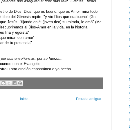
 palabras nos aseguran el final más feliz. Gracias, Jesús.
stilo de Dios. Dios, que es bueno, que es Amor, mira todo
 libro del Génesis repite: "y vio Dios que era bueno" (Gn
 que Jesús "fijando en él (joven rico) su mirada, le amó" (Mc
escubriremos al Dios-Amor en la vida, en la historia.
s fría y egoísta"
que miran con amor"
r de tu presencia".
por sus enseñanzas, por su fuerza...
uerdo con el Evangelio
ro u otra oración espontánea o ya hecha.
Inicio
Entrada antigua