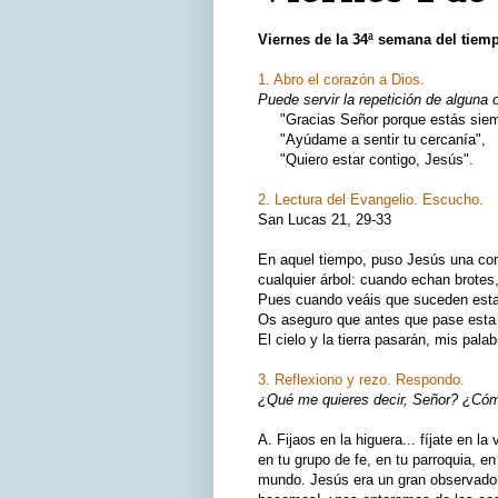
Viernes de la 34ª semana del
tiemp
1. Abro el corazón a Dios.
Puede servir la repetición de alguna 
"Gracias Señor porque estás siemp
"Ayúdame a sentir tu cercanía",
"Quiero estar contigo, Jesús".
2. Lectura del Evangelio. Escucho.
San Lucas 21, 29-33
En aquel tiempo, puso Jesús una comp
cualquier árbol: cuando echan brotes
Pues cuando veáis que suceden estas
Os aseguro que antes que pase esta 
El cielo y la tierra pasarán, mis pala
3. Reflexiono y rezo. Respondo.
¿Qué me quieres decir, Señor? ¿Cómo
A. Fijaos en la higuera... fíjate en la
en tu grupo de fe, en tu parroquia, en 
mundo. Jesús era un gran observador. 