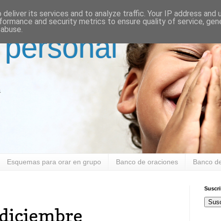
deliver its services and to analyze traffic. Your IP address and
formance and security metrics to ensure quality of service, ge
 abuse.
 personal
a
Esquemas para orar en grupo
Banco de oraciones
Banco de
Suscr
Susc
 diciembre