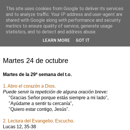
This site uses cookies from Google to deliver its services
Oración personal
and to analyze traffic. Your IP address and user-agent are
shared with Google along with performance and security
metrics to ensure quality of service, generate usage
con el Evangelio de cada día
statistics, and to detect and address abuse.
LEARN MORE
GOT IT
▼
martes, 24 de octubre de 2017
Martes 24 de octubre
Martes de la 29ª semana del t.o.
1. Abro el corazón a Dios.
Puede servir la repetición de alguna oración breve:
"Gracias Señor porque estás siempre a mi lado",
"Ayúdame a sentir tu cercanía",
"Quiero estar contigo, Jesús".
2. Lectura del Evangelio. Escucho.
Lucas 12, 35-38