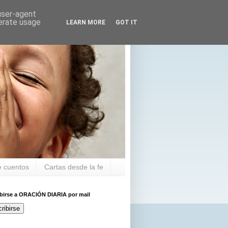
 user-agent
nerate usage
LEARN MORE
GOT IT
 cuentos
Cartas desde la fe
ibirse a ORACIÓN DIARIA por mail
ribirse