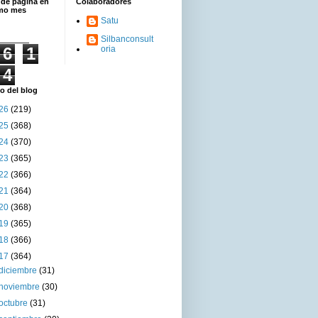
 de página en
Colaboradores
imo mes
Satu
Silbanconsult
6
1
oria
4
o del blog
26
(219)
25
(368)
24
(370)
23
(365)
22
(366)
21
(364)
20
(368)
19
(365)
18
(366)
17
(364)
diciembre
(31)
noviembre
(30)
octubre
(31)