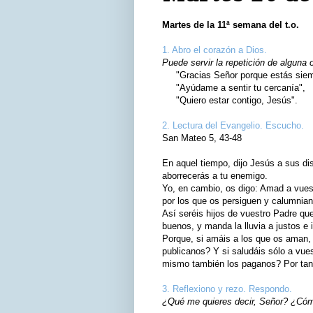
Martes de la 11ª semana del t.o.
1. Abro el corazón a Dios.
Puede servir la repetición de alguna 
"Gracias Señor porque estás siemp
"Ayúdame a sentir tu cercanía",
"Quiero estar contigo, Jesús".
2. Lectura del Evangelio. Escucho.
San Mateo 5, 43-48
En aquel tiempo, dijo Jesús a sus di
aborrecerás a tu enemigo.
Yo, en cambio, os digo: Amad a vues
por los que os persiguen y calumnian
Así seréis hijos de vuestro Padre que
buenos, y manda la lluvia a justos e 
Porque, si amáis a los que os aman,
publicanos? Y si saludáis sólo a vue
mismo también los paganos? Por tant
3. Reflexiono y rezo. Respondo.
¿Qué me quieres decir, Señor? ¿Cómo