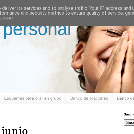
deliver its services and to analyze traffic. Your IP address and
formance and security metrics to ensure quality of service, ge
 abuse.
 personal
a
Esquemas para orar en grupo
Banco de oraciones
Banco de
Suscr
Susc
 junio