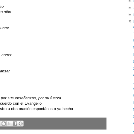
►
to
►
o sitio.
►
▼
guntar.
 correr.
cansar.
por sus enseñanzas, por su fuerza...
uerdo con el Evangelio
ro u otra oración espontánea o ya hecha.