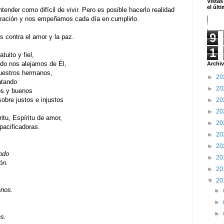
Vistas
el últ
tender como difícil de vivir. Pero es posible hacerlo realidad
 oración y nos empeñamos cada día en cumplirlo.
9
 contra el amor y la paz.
1
uito y fiel,
do nos alejamos de Él,
Archiv
uestros hermanos,
►
20
atando
►
20
os y buenos
sobre justos e injustos
►
20
►
20
itu, Espíritu de amor,
►
20
pacificadoras.
►
20
►
20
odo
►
20
ón.
►
20
▼
20
anos.
►
►
►
s.