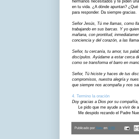
hermanos necesitados y te piden un
en tu vida. ¿A dónde apuntan? ¿Qué g
para responder. Da siempre gracias.
Señor Jesús, Tú me llamas, como ll
trabajando en sus barcas. Y yo quier
mañana, con prontitud, inmediatament
conciencia y del corazón, a las lla
Señor, tu cercanía, tu amor, tus pal
discípulos. Ayúdame a estar cerca de
como se transforma el barro en manos
Señor, Tú hiciste y haces de tus di
compromisos, nuestra alegría y nues
que siempre nos acompaña y nos sal
4. Termino la oración
Doy gracias a Dios por su compañía, 
Le pido que me ayude a vivir de ac
Me despido rezando el Padre Nuest
Publicado por
Satu
en
0:00