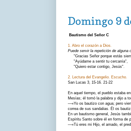
domingo, 9 de enero de 2022
Domingo 9 d
Bautismo del Señor C
1. Abro el corazón a Dios.
Puede servir la repetición de alguna 
"Gracias Señor porque estás siemp
"Ayúdame a sentir tu cercanía",
"Quiero estar contigo, Jesús".
2. Lectura del Evangelio. Escucho.
San Lucas 3, 15‑16. 21‑22
En aquel tiempo, el pueblo estaba en
Mesías; él tomó la palabra y dijo a t
—«Yo os bautizo con agua; pero vien
correa de sus sandalias. Él os bauti
En un bautismo general, Jesús también
Espíritu Santo sobre él en forma de p
—«Tú eres mi Hijo, el amado, el pred