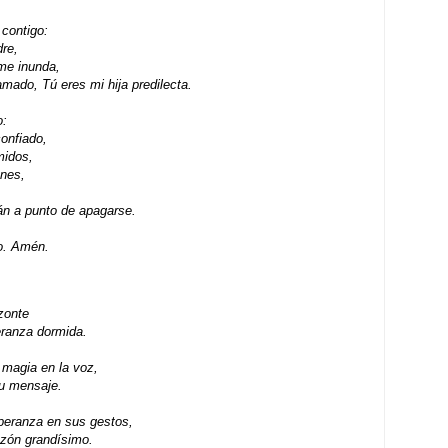
contigo:
re,
me inunda,
mado, Tú eres mi hija predilecta.
o:
onfiado,
midos,
ones,
tán a punto de apagarse.
o. Amén.
zonte
eranza dormida.
 magia en la voz,
su mensaje.
peranza en sus gestos,
azón grandísimo.