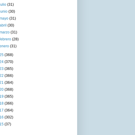
julio
(31)
junio
(30)
mayo
(31)
abril
(30)
marzo
(31)
febrero
(28)
enero
(31)
25
(368)
24
(370)
23
(365)
22
(366)
21
(364)
20
(368)
19
(365)
18
(366)
17
(364)
16
(302)
15
(37)