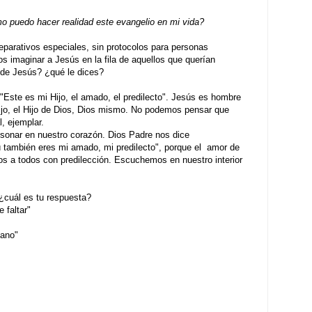
 puedo hacer realidad este evangelio en mi vida?
reparativos especiales, sin protocolos para personas
mos imaginar a Jesús en la fila de aquellos que querían
d de Jesús? ¿qué le dices?
 "Este es mi Hijo, el amado, el predilecto". Jesús es hombre
ijo, el Hijo de Dios, Dios mismo. No podemos pensar que
, ejemplar.
esonar en nuestro corazón. Dios Padre nos dice
ú también eres mi amado, mi predilecto", porque el amor de
s a todos con predilección. Escuchemos en nuestro interior
" ¿cuál es tu respuesta?
faltar"
ano"