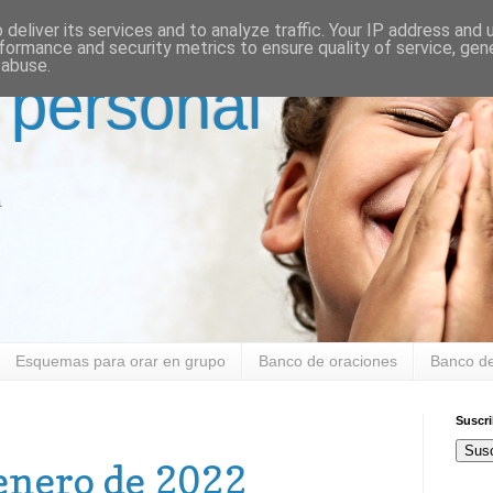
deliver its services and to analyze traffic. Your IP address and
formance and security metrics to ensure quality of service, ge
 abuse.
 personal
a
Esquemas para orar en grupo
Banco de oraciones
Banco de
Suscr
Susc
enero de 2022