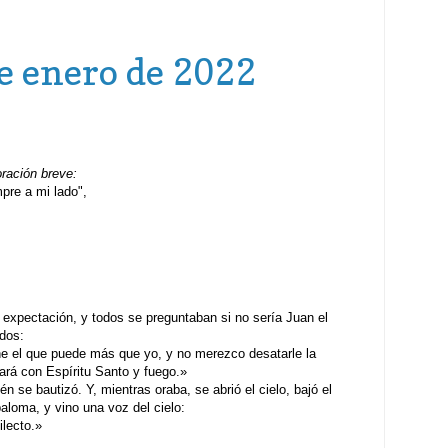
e enero de 2022
oración breve:
re a mi lado",
 expectación, y todos se preguntaban si no sería Juan el
odos:
e el que puede más que yo, y no merezco desatarle la
zará con Espíritu Santo y fuego.»
 se bautizó. Y, mientras oraba, se abrió el cielo, bajó el
aloma, y vino una voz del cielo:
ilecto.»