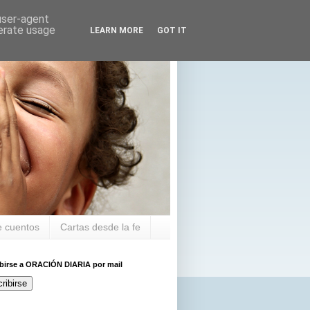
 user-agent
nerate usage
LEARN MORE
GOT IT
 cuentos
Cartas desde la fe
ibirse a ORACIÓN DIARIA por mail
ribirse