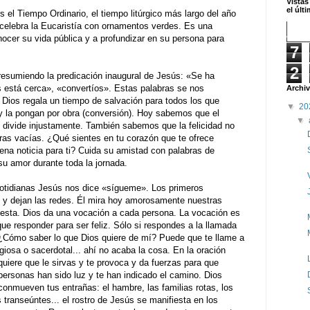
Vistas
el últ
l Tiempo Ordinario, el tiempo litúrgico más largo del año
 celebra la Eucaristía con ornamentos verdes. Es una
nocer su vida pública y a profundizar en su persona para
7
2
resumiendo la predicación inaugural de Jesús: «Se ha
s está cerca», «convertíos». Estas palabras se nos
Archiv
Dios regala un tiempo de salvación para todos los que
▼
20
 y la pongan por obra (conversión). Hoy sabemos que el
▼
o divide injustamente. También sabemos que la felicidad no
bras vacías. ¿Qué sientes en tu corazón que te ofrece
a noticia para ti? Cuida su amistad con palabras de
u amor durante toda la jornada.
otidianas Jesús nos dice «sígueme». Los primeros
 y dejan las redes. Él mira hoy amorosamente nuestras
uesta. Dios da una vocación a cada persona. La vocación es
ue responder para ser feliz. Sólo si respondes a la llamada
 ¿Cómo saber lo que Dios quiere de mí? Puede que te llame a
igiosa o sacerdotal... ahí no acaba la cosa. En la oración
quiere que le sirvas y te provoca y da fuerzas para que
ersonas han sido luz y te han indicado el camino. Dios
onmueven tus entrañas: el hambre, las familias rotas, los
transeúntes... el rostro de Jesús se manifiesta en los