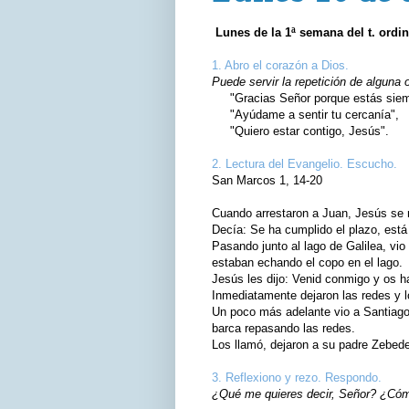
Lunes de la 1ª semana del t. ordin
1. Abro el corazón a Dios.
Puede servir la repetición de alguna 
"Gracias Señor porque estás siemp
"Ayúdame a sentir tu cercanía",
"Quiero estar contigo, Jesús".
2. Lectura del Evangelio. Escucho.
San Marcos 1, 14-20
Cuando arrestaron a Juan, Jesús se 
Decía: Se ha cumplido el plazo, está
Pasando junto al lago de Galilea, v
estaban echando el copo en el lago.
Jesús les dijo: Venid conmigo y os 
Inmediatamente dejaron las redes y l
Un poco más adelante vio a Santiago
barca repasando las redes.
Los llamó, dejaron a su padre Zebede
3. Reflexiono y rezo. Respondo.
¿Qué me quieres decir, Señor? ¿Cómo