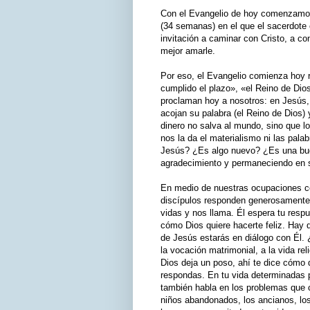
Con el Evangelio de hoy comenzamos e
(34 semanas) en el que el sacerdote
invitación a caminar con Cristo, a co
mejor amarle.
Por eso, el Evangelio comienza hoy 
cumplido el plazo», «el Reino de Dio
proclaman hoy a nosotros: en Jesús, 
acojan su palabra (el Reino de Dios)
dinero no salva al mundo, sino que l
nos la da el materialismo ni las pala
Jesús? ¿Es algo nuevo? ¿Es una buen
agradecimiento y permaneciendo en s
En medio de nuestras ocupaciones c
discípulos responden generosamente
vidas y nos llama. Él espera tu resp
cómo Dios quiere hacerte feliz. Hay q
de Jesús estarás en diálogo con Él.
la vocación matrimonial, a la vida rel
Dios deja un poso, ahí te dice cómo 
respondas. En tu vida determinadas p
también habla en los problemas que c
niños abandonados, los ancianos, los 