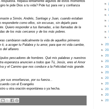
a respuesta. Repasa lentamente algunos de estos momentos
►
iro le pide Dios a tu vida? Pide luz para ver y confianza
►
►
amaste a Simón, Andrés, Santiago y Juan, cuando estaban
►
o responderte como ellos, sin excusas, sin dejarlo para
►
e. Quiero responder a tus llamadas, a las llamadas de la
madas de los más cercanos y de los más pobres.
►
►
abras cambiaron radicalmente la vida de aquellos primeros
►
20
 ti, a acoger tu Palabra y tu amor, para que mi vida cambie,
 del alfarero.
►
20
►
20
scípulos pescadores de hombres. Qué mis palabras y nuestros
►
20
tra esperanza anuncien a todos que Tú, Jesús, eres el Amor
va y el Camino que nos conduce a la Felicidad más grande.
►
20
►
20
►
20
por sus enseñanzas, por su fuerza...
►
20
uerdo con el Evangelio
ro u otra oración espontánea o ya hecha.
►
20
►
20
►
20