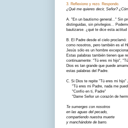
3. Reflexiono y rezo. Respondo.
¿Qué me quieres decir, Señor? ¿Cómo
A. "En un bautismo general..." Sin p
distinguidas, sin privilegios... Pode
bautizarse. ¿qué te dice esta actitu
B. El Padre desde el cielo proclamó:
como nosotros, pero también es el H
Jesús sólo es un hombre excepcional
Estas palabras también tienen que r
continuamente: "Tú eres mi hijo", "T
Dios es tan grande que puede amarno
estas palabras del Padre.
C. Si Dios te repite "Tú eres mi hijo
"Tú eres mi Padre, nada me puede 
"Confío en ti, Padre"
"Dame Señor un corazón de herm
Te sumerges con nosotros
en las aguas del pecado,
compartiendo nuestra muerte
y manchándote de barro.