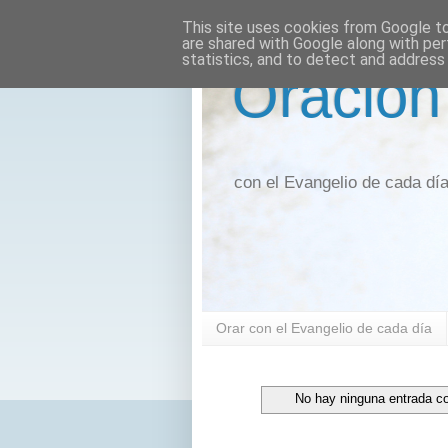
This site uses cookies from Google to 
are shared with Google along with per
statistics, and to detect and address
Oración
con el Evangelio de cada dí
Orar con el Evangelio de cada día
No hay ninguna entrada co