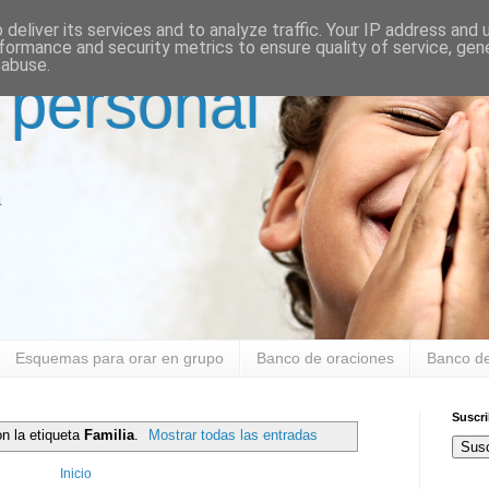
deliver its services and to analyze traffic. Your IP address and
formance and security metrics to ensure quality of service, ge
 abuse.
 personal
a
Esquemas para orar en grupo
Banco de oraciones
Banco de
Suscr
n la etiqueta
Familia
.
Mostrar todas las entradas
Susc
Inicio