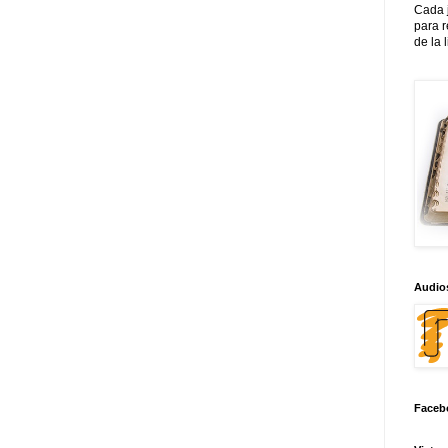
Cada 
para 
de la 
Audios
Faceb