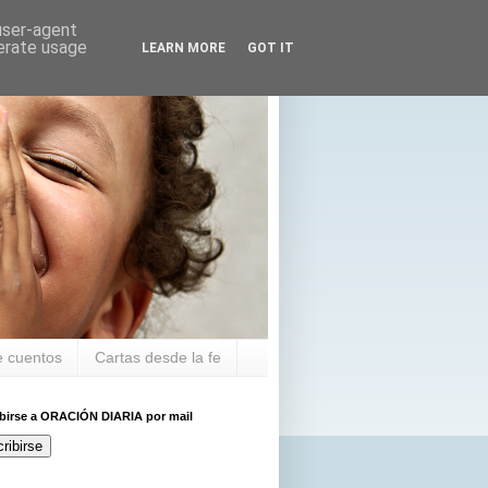
 user-agent
nerate usage
LEARN MORE
GOT IT
 cuentos
Cartas desde la fe
ibirse a ORACIÓN DIARIA por mail
ribirse