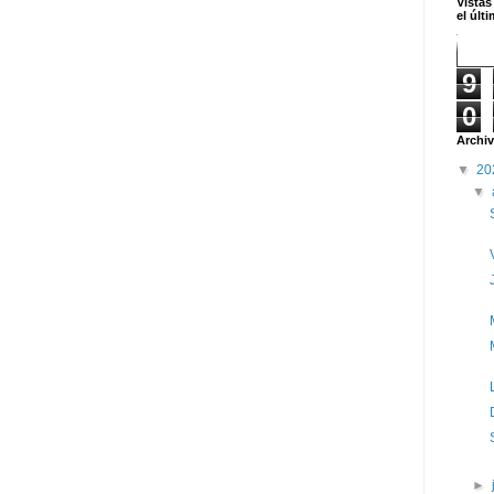
Vistas
el últ
9
0
Archiv
▼
20
▼
►