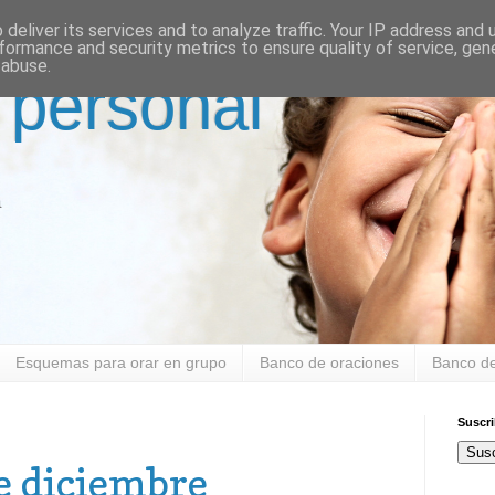
deliver its services and to analyze traffic. Your IP address and
formance and security metrics to ensure quality of service, ge
 abuse.
 personal
a
Esquemas para orar en grupo
Banco de oraciones
Banco de
Suscr
Susc
e diciembre