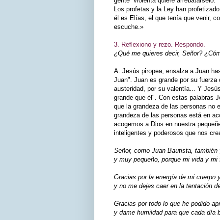
gente violenta quiere arrebatárselo.
Los profetas y la Ley han profetizad
él es Elías, el que tenía que venir, c
escuche.»
3. Reflexiono y rezo. Respondo.
¿Qué me quieres decir, Señor? ¿Cómo
A. Jesús piropea, ensalza a Juan ha
Juan". Juan es grande por su fuerza 
austeridad, por su valentía... Y Jes
grande que él". Con estas palabras Je
que la grandeza de las personas no e
grandeza de las personas está en aco
acogemos a Dios en nuestra pequeñe
inteligentes y poderosos que nos c
Señor, como Juan Bautista, también
y muy pequeño, porque mi vida y mi 
Gracias por la energía de mi cuerpo 
y no me dejes caer en la tentación de
Gracias por todo lo que he podido apr
y dame humildad para que cada día b