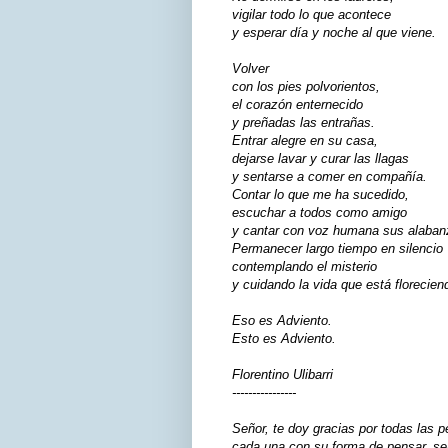
vigilar todo lo que acontece
y esperar día y noche al que viene.
Volver
con los pies polvorientos,
el corazón enternecido
y preñadas las entrañas.
Entrar alegre en su casa,
dejarse lavar y curar las llagas
y sentarse a comer en compañía.
Contar lo que me ha sucedido,
escuchar a todos como amigo
y cantar con voz humana sus alaban
Permanecer largo tiempo en silencio
contemplando el misterio
y cuidando la vida que está florecien
Eso es Adviento.
Esto es Adviento.
Florentino Ulibarri
----------------
Señor, te doy gracias por todas las 
cada una con su forma de pensar, sen