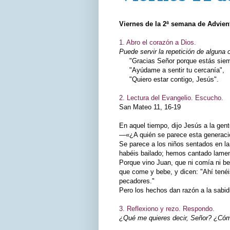
Viernes de la 2ª semana de Advien
1. Abro el corazón a Dios.
Puede servir la repetición de alguna 
"Gracias Señor porque estás siemp
"Ayúdame a sentir tu cercanía",
"Quiero estar contigo, Jesús".
2. Lectura del Evangelio. Escucho.
San Mateo 11, 16‑19
En aquel tiempo, dijo Jesús a la gent
—«¿A quién se parece esta generaci
Se parece a los niños sentados en la 
habéis bailado; hemos cantado lament
Porque vino Juan, que ni comía ni be
que come y bebe, y dicen: "Ahí tenéi
pecadores."
Pero los hechos dan razón a la sabid
3. Reflexiono y rezo. Respondo.
¿Qué me quieres decir, Señor? ¿Cómo