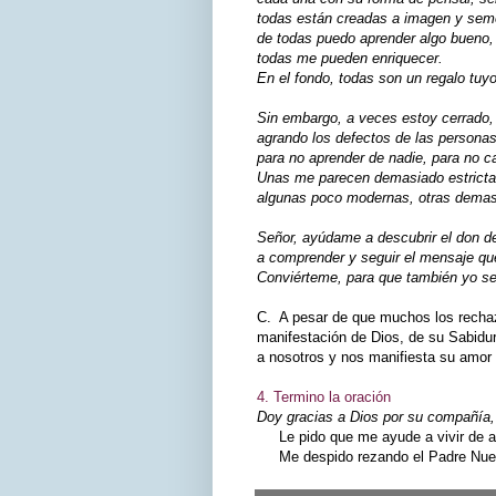
todas están creadas a imagen y sem
de todas puedo aprender algo bueno,
todas me pueden enriquecer.
En el fondo, todas son un regalo tuyo
Sin embargo, a veces estoy cerrado,
agrando los defectos de las persona
para no aprender de nadie, para no c
Unas me parecen demasiado estricta
algunas poco modernas, otras demas
Señor, ayúdame a descubrir el don d
a comprender y seguir el mensaje qu
Conviérteme, para que también yo se
C. A pesar de que muchos los rechaz
manifestación de Dios, de su Sabidu
a nosotros y nos manifiesta su amor 
4. Termino la oración
Doy gracias a Dios por su compañía, 
Le pido que me ayude a vivir de ac
Me despido rezando el Padre Nuest