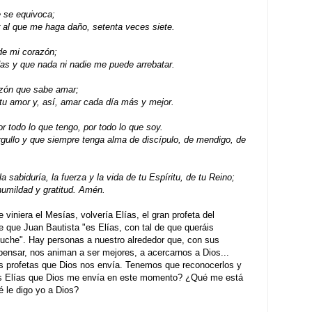
 se equivoca;
 al que me haga daño, setenta veces siete.
 de mi corazón;
das y que nada ni nadie me puede arrebatar.
zón que sabe amar;
 tu amor y, así, amar cada día más y mejor.
or todo lo que tengo, por todo lo que soy.
rgullo y que siempre tenga alma de discípulo, de mendigo, de
 sabiduría, la fuerza y la vida de tu Espíritu, de tu Reino;
umildad y gratitud. Amén.
 viniera el Mesías, volvería Elías, el gran profeta del
 que Juan Bautista "es Elías, con tal de que queráis
cuche". Hay personas a nuestro alrededor que, con sus
 pensar, nos animan a ser mejores, a acercarnos a Dios...
os profetas que Dios nos envía. Tenemos que reconocerlos y
os Elías que Dios me envía en este momento? ¿Qué me está
é le digo yo a Dios?