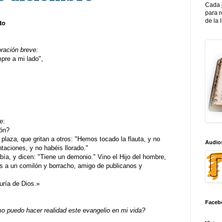
Cada 
para 
de la 
to
oración breve:
re a mi lado",
e:
ón?
plaza, que gritan a otros: "Hemos tocado la flauta, y no
Audios
aciones, y no habéis llorado."
bía, y dicen: "Tiene un demonio." Vino el Hijo del hombre,
s a un comilón y borracho, amigo de publicanos y
uría de Dios.»
Faceb
 puedo hacer realidad este evangelio en mi vida?