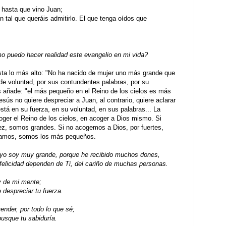
o hasta que vino Juan;
on tal que queráis admitirlo. El que tenga oídos que
 puedo hacer realidad este evangelio en mi vida?
sta lo más alto: "No ha nacido de mujer uno más grande que
de voluntad, por sus contundentes palabras, por su
ús añade: "el más pequeño en el Reino de los cielos es más
sús no quiere despreciar a Juan, al contrario, quiere aclarar
stá en su fuerza, en su voluntad, en sus palabras... La
ger el Reino de los cielos, en acoger a Dios mismo. Si
z, somos grandes. Si no acogemos a Dios, por fuertes,
reamos, somos los más pequeños.
 yo soy muy grande, porque he recibido muchos dones,
felicidad dependen de Ti, del cariño de muchas personas.
y de mi mente;
 despreciar tu fuerza.
ender, por todo lo que sé;
usque tu sabiduría.