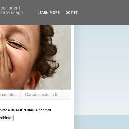
 user-agent
nerate usage
LEARN MORE
GOT IT
 cuentos
Cartas desde la fe
ibirse a ORACIÓN DIARIA por mail
ribirse