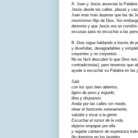
A. Juan y Jesús anuncian la Palabra d
Jesús desde las calles, plazas y cas
Juan eras más ásperas que las de Je
mismísimo Hijo de Dios. Sin embargo,
demonio y que Jesús era un comilón 
excusas para no escuchar a las pers
B. Dios sigue hablando a través de 
y divertidas, desagradables y simpát
creyentes y no creyentes...
No es fácil descubrir lo que Dios no
contradictorias), pero tenemos que ab
ayude a escuchar su Palabra en las 
Salir
con los ojos bien abiertos,
ligero de peso y erguido,
libre y dispuesto.
Andar por las calles sin miedo,
otear el horizonte serenamente,
saludar y tocar a la gente.
Escuchar el rumor de la vida,
dejarse empapar por ella
y regalar cántaros de esperanza todo
No dormirse en los laureles,