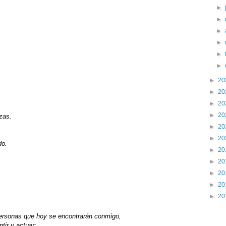
►
►
►
►
►
►
►
20
►
20
►
20
►
20
zas.
►
20
►
20
do.
►
20
►
20
►
20
►
20
►
20
personas que hoy se encontrarán conmigo,
tir y actuar;