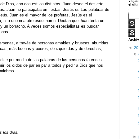
Vistas
e Dios, con dos estilos distintos. Juan desde el desierto,
el últ
as. Juan no participaba en fiestas, Jesús si. Las palabras de
sús. Juan es el mayor de los profetas, Jesús es el
 ni a uno ni a otro escucharon. Decían que Juan tenía un
9
y un borracho. A veces somos especialistas es buscar
8
onas.
Archiv
personas, a través de personas amables y bruscas, aburridas
▼
20
icas, más buenas y peores, de izquierdas y de derechas,
▼
s dice por medio de las palabras de las personas (a veces
rir los oídos de par en par a todos y pedir a Dios que nos
palabras.
s los días.
►