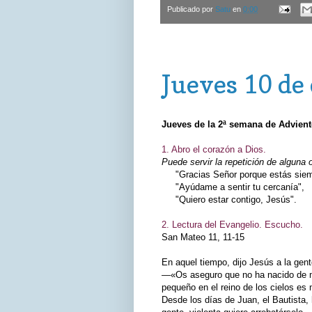
Publicado por
Satu
en
0:00
jueves, 10 de diciembre de 2020
Jueves 10 de
Jueves de la 2ª semana de Advien
1. Abro el corazón a Dios.
Puede servir la repetición de alguna 
"Gracias Señor porque estás siemp
"Ayúdame a sentir tu cercanía",
"Quiero estar contigo, Jesús".
2. Lectura del Evangelio. Escucho.
San Mateo 11, 11‑15
En aquel tiempo, dijo Jesús a la gent
—«Os aseguro que no ha nacido de m
pequeño en el reino de los cielos es
Desde los días de Juan, el Bautista, 