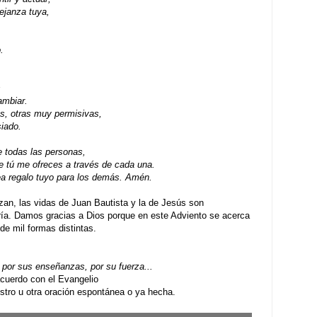
ejanza tuya,
.
s
ambiar.
s, otras muy permisivas,
iado.
e todas las personas,
e tú me ofreces a través de cada una.
a regalo tuyo para los demás. Amén.
an, las vidas de Juan Bautista y la de Jesús son
ría. Damos gracias a Dios porque en este Adviento se acerca
de mil formas distintas.
por sus enseñanzas, por su fuerza...
uerdo con el Evangelio
ro u otra oración espontánea o ya hecha.