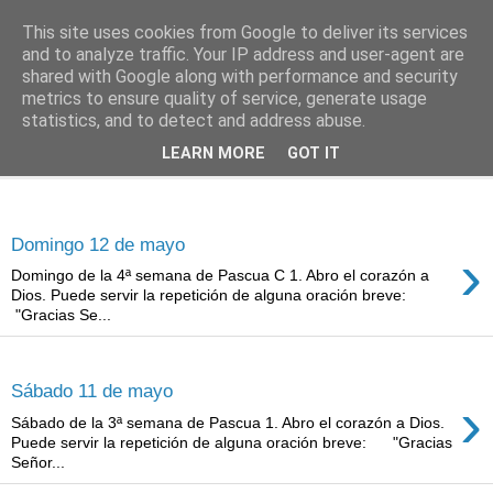
This site uses cookies from Google to deliver its services
Oración personal
and to analyze traffic. Your IP address and user-agent are
shared with Google along with performance and security
metrics to ensure quality of service, generate usage
con el Evangelio de cada día
statistics, and to detect and address abuse.
LEARN MORE
GOT IT
▼
domingo, 12 de mayo de 2019
Domingo 12 de mayo
›
Domingo de la 4ª semana de Pascua C 1. Abro el corazón a
Dios. Puede servir la repetición de alguna oración breve:
"Gracias Se...
sábado, 11 de mayo de 2019
Sábado 11 de mayo
›
Sábado de la 3ª semana de Pascua 1. Abro el corazón a Dios.
Puede servir la repetición de alguna oración breve: "Gracias
Señor...